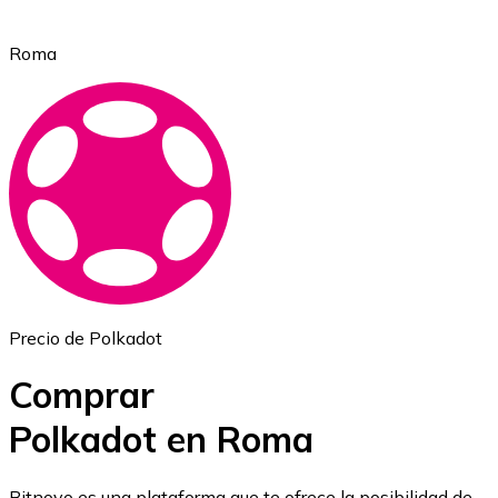
Roma
Ethereum
ETH
Precio de Polkadot
Comprar
Polkadot en Roma
USD Coin
Bitnovo es una plataforma que te ofrece la posibilidad de