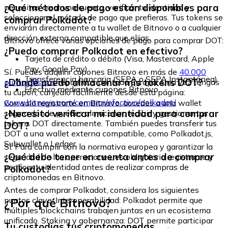
¿Qué métodos de pago están disponibles para
necesitas crear una cuenta, verificar tu identidad y
seleccionar el método de pago que prefieras. Tus tokens se
comprar Polkadot?
enviarán directamente a tu wallet de Bitnovo o a cualquier
dirección externa compatible que elijas.
Bitnovo ofrece varias opciones de pago para comprar DOT:
¿Puedo comprar Polkadot en efectivo?
Tarjeta de crédito o débito (Visa, Mastercard, Apple
Pay, Google Pay)
Sí. Puedes adquirir cupones Bitnovo en más de
40.000
Transferencia bancaria (SEPA o SEPA Instantánea)
¿Dónde puedo almacenar mis tokens DOT?
puntos físicos
repartidos por toda Europa. Una vez tengas
Efectivo mediante cupones Bitnovo
tu cupón, canjéalo fácilmente desde esta página:
www.bitnovo.com/comprar/efectivo/polkadot/
Con solo registrarte en Bitnovo, accedes a una wallet
¿Necesito verificar mi identidad para comprar
segura donde puedes almacenar, recibir y gestionar tus
tokens DOT directamente. También puedes transferir tus
DOT?
DOT a una wallet externa compatible, como Polkadot.js,
Subwallet o Ledger.
Sí. Para cumplir con la normativa europea y garantizar la
¿Qué debo tener en cuenta antes de comprar
seguridad de las operaciones, es obligatorio registrarse y
verificar tu identidad antes de realizar compras de
Polkadot?
criptomonedas en Bitnovo.
Antes de comprar Polkadot, considera los siguientes
¿Por qué Bitnovo?
puntos clave: Interoperabilidad: Polkadot permite que
múltiples blockchains trabajen juntas en un ecosistema
unificado. Staking y gobernanza: DOT permite participar
Tu custodias tus criptomonedas