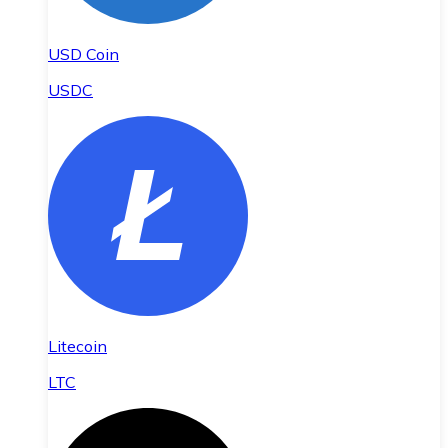
USD Coin
USDC
Litecoin
LTC