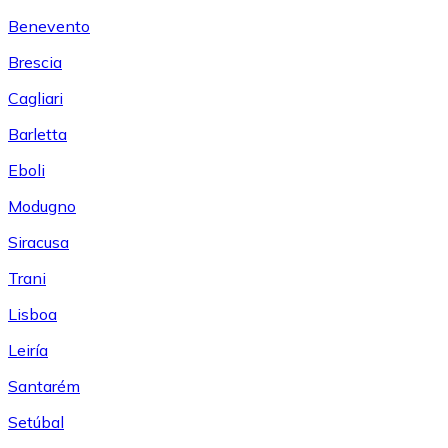
Benevento
Brescia
Cagliari
Barletta
Eboli
Modugno
Siracusa
Trani
Lisboa
Leiría
Santarém
Setúbal