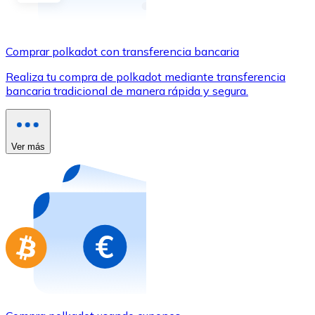
Comprar con Transferencia
Tarjeta de crédito / débito
Comprar polkadot con transferencia bancaria
Utiliza tarjetas Visa y Mastercard para comprar criptom
Realiza tu compra de polkadot mediante transferencia
Comprar con tarjeta
bancaria tradicional de manera rápida y segura.
Tienda - Tarjetas regalo
Nuevo
Ver más
Compra tarjetas regalo de tus marcas favoritas con cr
Ir a la tienda de tarjetas regalo