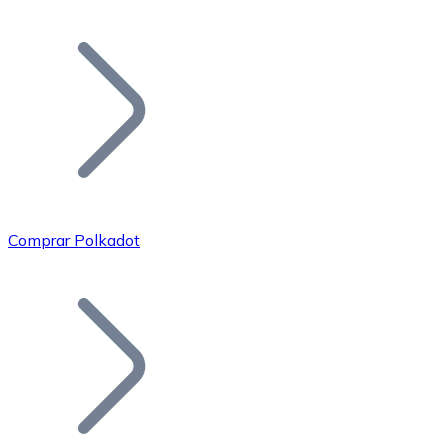
Listar Token
Añade tu proyecto a nuestro ecosistema.
Comprar Polkadot
Bitcoin
BTC