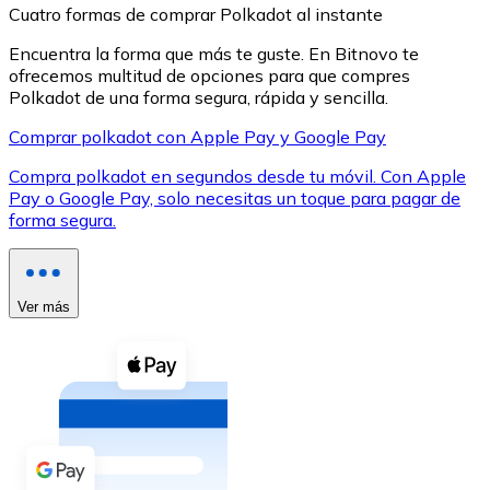
Cuatro formas de comprar Polkadot al instante
Encuentra la forma que más te guste. En Bitnovo te
ofrecemos multitud de opciones para que compres
Polkadot de una forma segura, rápida y sencilla.
Comprar polkadot con Apple Pay y Google Pay
XRP
Compra polkadot en segundos desde tu móvil. Con Apple
XRP
Pay o Google Pay, solo necesitas un toque para pagar de
forma segura.
Ver todo
Efectivo
Ver más
Compra criptomonedas con efectivo en tu tienda más 
Comprar con efectivo
Transferencia SEPA
Añade fondos a tu cuenta Bitnovo o realiza compras di