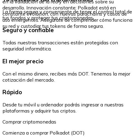
en la validación de la red y en decisiones sobre su
desarrollo. Innovación constante: Polkadot está en
La forma segura y conveniente de tener el control total de
constante evolución, con nuevas parachains y casos de
tus fondos y proteger tus criptomonedas.
uso emergentes. Asegúrate de comprender cómo funciona
su red y custodiar tus tokens de forma segura.
Seguro y confiable
Todas nuestras transacciones están protegidas con
seguridad informática.
El mejor precio
Con el mismo dinero, recibes más DOT. Tenemos la mejor
cotización del mercado.
Rápido
Desde tu móvil u ordenador podrás ingresar a nuestras
plataformas y adquirir tus criptos.
Comprar criptomonedas
Comienza a comprar Polkadot (DOT)