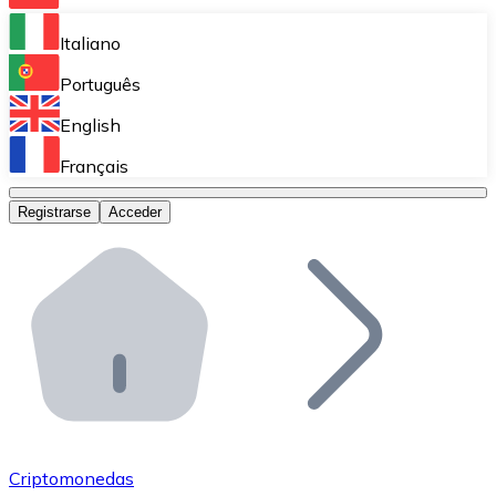
Bitnovo Ramp
Italiano
Integra nuestra solución en tu plataforma.
Português
Bitnovo Giftcards
English
Vende nuestras tarjetas regalo en tu negocio.
Français
Bitnovo OTC
Registrarse
Acceder
Realiza operaciones de gran volumen.
Bitnovo ATM
Integra un ATM Bitnovo en tu negocio y permite que t
Bitnovo API
Integra nuestra API en tu ecosistema.
Conviértete en Distribuidor
Únete a nuestra red de distribuidores.
Criptomonedas