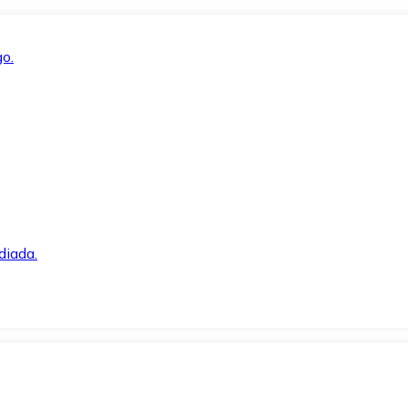
o.
diada.