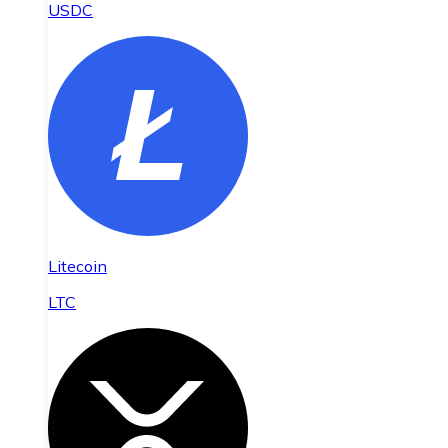
USDC
Litecoin
LTC