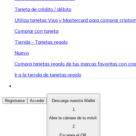
Tarjeta de crédito / débito
Utiliza tarjetas Visa y Mastercard para comprar criptom
Comprar con tarjeta
Tienda - Tarjetas regalo
Nuevo
Compra tarjetas regalo de tus marcas favoritas con cr
Ir a la tienda de tarjetas regalo
Comprar Criptomonedas
Registrarse
Acceder
Descarga nuestra Wallet
1
Compra criptomonedas con diferentes métodos de pag
Abre la cámara de tu móvil.
Vender Criptomonedas
2
Vende tus criptomonedas de forma rápida y segura.
Escanea el QR.