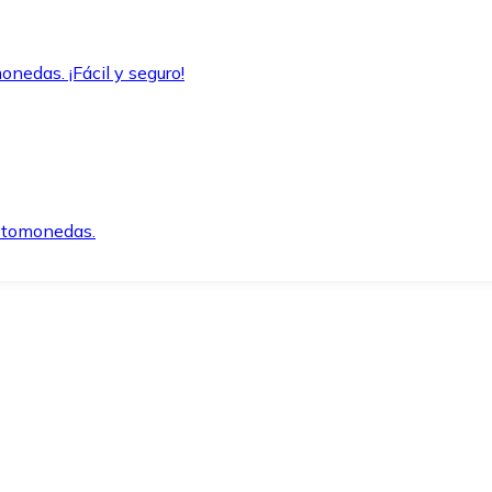
onedas. ¡Fácil y seguro!
iptomonedas.
o.