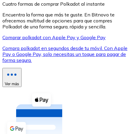
Cuatro formas de comprar Polkadot al instante
Encuentra la forma que más te guste. En Bitnovo te
ofrecemos multitud de opciones para que compres
Polkadot de una forma segura, rápida y sencilla.
Comprar polkadot con Apple Pay y Google Pay
XRP
Compra polkadot en segundos desde tu móvil. Con Apple
XRP
Pay o Google Pay, solo necesitas un toque para pagar de
forma segura.
Ver todo
Efectivo
Ver más
Compra criptomonedas con efectivo en tu tienda más 
Comprar con efectivo
Transferencia SEPA
Añade fondos a tu cuenta Bitnovo o realiza compras di