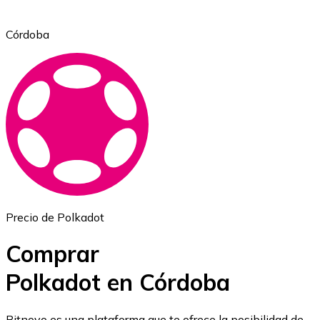
Córdoba
Ethereum
ETH
Precio de Polkadot
Comprar
Polkadot en Córdoba
USD Coin
Bitnovo es una plataforma que te ofrece la posibilidad de