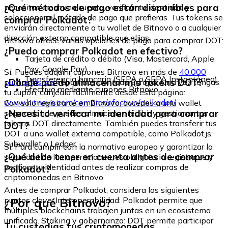
¿Qué métodos de pago están disponibles para
necesitas crear una cuenta, verificar tu identidad y
seleccionar el método de pago que prefieras. Tus tokens se
comprar Polkadot?
enviarán directamente a tu wallet de Bitnovo o a cualquier
dirección externa compatible que elijas.
Bitnovo ofrece varias opciones de pago para comprar DOT:
¿Puedo comprar Polkadot en efectivo?
Tarjeta de crédito o débito (Visa, Mastercard, Apple
Pay, Google Pay)
Sí. Puedes adquirir cupones Bitnovo en más de
40.000
Transferencia bancaria (SEPA o SEPA Instantánea)
¿Dónde puedo almacenar mis tokens DOT?
puntos físicos
repartidos por toda Europa. Una vez tengas
Efectivo mediante cupones Bitnovo
tu cupón, canjéalo fácilmente desde esta página:
www.bitnovo.com/comprar/efectivo/polkadot/
Con solo registrarte en Bitnovo, accedes a una wallet
¿Necesito verificar mi identidad para comprar
segura donde puedes almacenar, recibir y gestionar tus
tokens DOT directamente. También puedes transferir tus
DOT?
DOT a una wallet externa compatible, como Polkadot.js,
Subwallet o Ledger.
Sí. Para cumplir con la normativa europea y garantizar la
¿Qué debo tener en cuenta antes de comprar
seguridad de las operaciones, es obligatorio registrarse y
verificar tu identidad antes de realizar compras de
Polkadot?
criptomonedas en Bitnovo.
Antes de comprar Polkadot, considera los siguientes
¿Por qué Bitnovo?
puntos clave: Interoperabilidad: Polkadot permite que
múltiples blockchains trabajen juntas en un ecosistema
unificado. Staking y gobernanza: DOT permite participar
Tu custodias tus criptomonedas