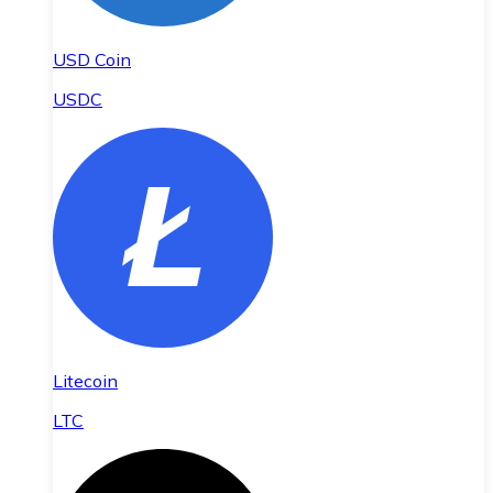
USD Coin
USDC
Litecoin
LTC