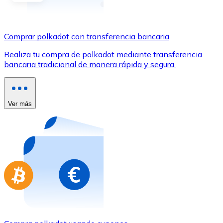
Comprar con Transferencia
Tarjeta de crédito / débito
Comprar polkadot con transferencia bancaria
Utiliza tarjetas Visa y Mastercard para comprar criptom
Realiza tu compra de polkadot mediante transferencia
Comprar con tarjeta
bancaria tradicional de manera rápida y segura.
Tienda - Tarjetas regalo
Nuevo
Ver más
Compra tarjetas regalo de tus marcas favoritas con cr
Ir a la tienda de tarjetas regalo