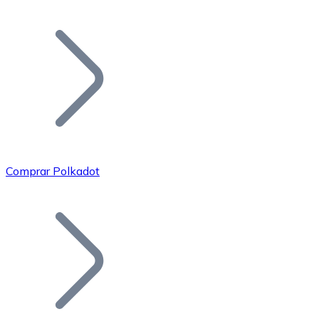
Listar Token
Añade tu proyecto a nuestro ecosistema.
Comprar Polkadot
Bitcoin
BTC