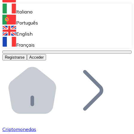
Bitnovo Ramp
Italiano
Integra nuestra solución en tu plataforma.
Português
Bitnovo Giftcards
English
Vende nuestras tarjetas regalo en tu negocio.
Français
Bitnovo OTC
Registrarse
Acceder
Realiza operaciones de gran volumen.
Bitnovo ATM
Integra un ATM Bitnovo en tu negocio y permite que t
Bitnovo API
Integra nuestra API en tu ecosistema.
Conviértete en Distribuidor
Únete a nuestra red de distribuidores.
Criptomonedas