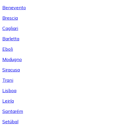
Benevento
Brescia
Cagliari
Barletta
Eboli
Modugno
Siracusa
Trani
Lisboa
Leiría
Santarém
Setúbal