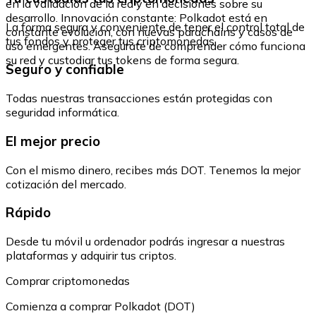
en la validación de la red y en decisiones sobre su
desarrollo. Innovación constante: Polkadot está en
La forma segura y conveniente de tener el control total de
constante evolución, con nuevas parachains y casos de
tus fondos y proteger tus criptomonedas.
uso emergentes. Asegúrate de comprender cómo funciona
su red y custodiar tus tokens de forma segura.
Seguro y confiable
Todas nuestras transacciones están protegidas con
seguridad informática.
El mejor precio
Con el mismo dinero, recibes más DOT. Tenemos la mejor
cotización del mercado.
Rápido
Desde tu móvil u ordenador podrás ingresar a nuestras
plataformas y adquirir tus criptos.
Comprar criptomonedas
Comienza a comprar Polkadot (DOT)