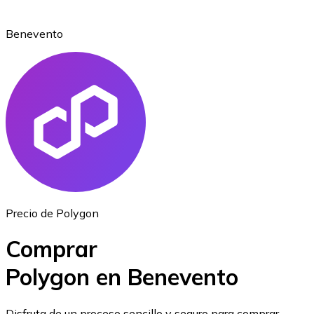
Benevento
Ethereum
ETH
Precio de Polygon
Comprar
Polygon en Benevento
USD Coin
Disfruta de un proceso sencillo y seguro para comprar,