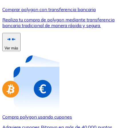
Comprar con Transferencia
Comprar polygon con transferencia bancaria
Tarjeta de crédito / débito
Realiza tu compra de polygon mediante transferencia
Utiliza tarjetas Visa y Mastercard para comprar criptom
bancaria tradicional de manera rápida y segura.
Comprar con tarjeta
Tienda - Tarjetas regalo
Ver más
Nuevo
Compra tarjetas regalo de tus marcas favoritas con cr
Ir a la tienda de tarjetas regalo
Compra polygon usando cupones
Adquiere cupones Bitnovo en más de 40.000 puntos