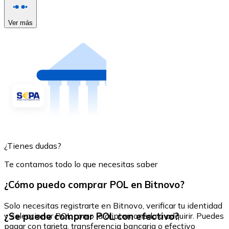
Ver más
¿Tienes dudas?
Te contamos todo lo que necesitas saber
¿Cómo puedo comprar POL en Bitnovo?
Solo necesitas registrarte en Bitnovo, verificar tu identidad
¿Se puede comprar POL con efectivo?
y seleccionar POL como la criptomoneda a adquirir. Puedes
pagar con tarjeta, transferencia bancaria o efectivo