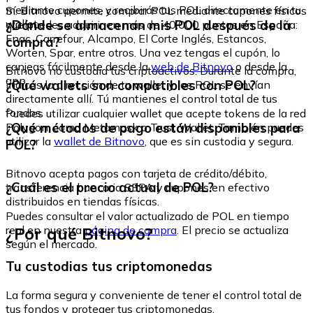
mediante cupones, y recibirás tus POL directamente en tu
Sí. Bitnovo permite comprar POL mediante cupones físicos
wallet.
¿Dónde se almacenan mis POL después de la
que puedes adquirir en más de 40.000 puntos en España:
Fnac, Carrefour, Alcampo, El Corte Inglés, Estancos,
compra?
Worten, Spar, entre otros. Una vez tengas el cupón, lo
canjeas fácilmente desde la
web de Bitnovo
o desde la
Bitnovo no custodia tus criptoactivos. Durante la compra,
app.
¿Qué wallets son compatibles con POL?
indicas la dirección de tu wallet y los POL se envían
directamente allí. Tú mantienes el control total de tus
fondos.
Puedes utilizar cualquier wallet que acepte tokens de la red
¿Qué métodos de pago están disponibles para
Polygon, como Metamask o Trust Wallet. También puedes
utilizar la
wallet de Bitnovo
, que es sin custodia y segura.
POL?
Bitnovo acepta pagos con tarjeta de crédito/débito,
¿Cuál es el precio actual de POL?
transferencia bancaria SEPA y cupones en efectivo
distribuidos en tiendas físicas.
Puedes consultar el valor actualizado de POL en tiempo
¿Por qué Bitnovo?
real en nuestra
página de compra
. El precio se actualiza
según el mercado.
Tu custodias tus criptomonedas
La forma segura y conveniente de tener el control total de
tus fondos y proteger tus criptomonedas.