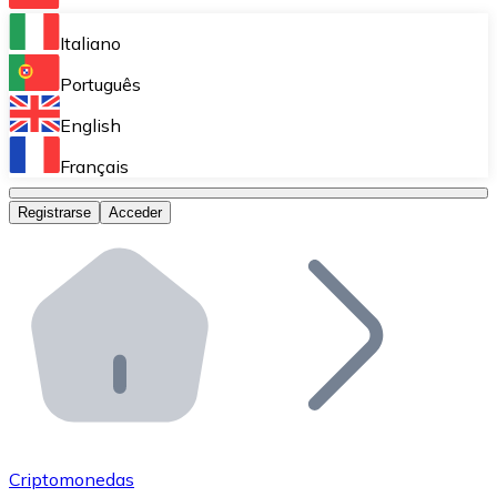
Bitnovo Ramp
Italiano
Integra nuestra solución en tu plataforma.
Português
Bitnovo Giftcards
English
Vende nuestras tarjetas regalo en tu negocio.
Français
Bitnovo OTC
Registrarse
Acceder
Realiza operaciones de gran volumen.
Bitnovo ATM
Integra un ATM Bitnovo en tu negocio y permite que t
Bitnovo API
Integra nuestra API en tu ecosistema.
Conviértete en Distribuidor
Únete a nuestra red de distribuidores.
Criptomonedas