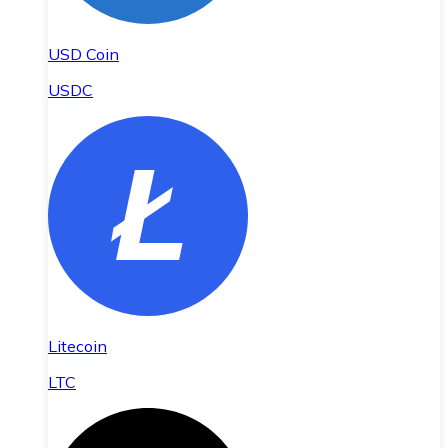
USD Coin
USDC
Litecoin
LTC