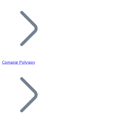
Listar Token
Añade tu proyecto a nuestro ecosistema.
Comprar Polygon
Bitcoin
BTC