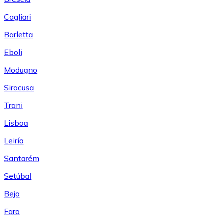
Cagliari
Barletta
Eboli
Modugno
Siracusa
Trani
Lisboa
Leiría
Santarém
Setúbal
Beja
Faro