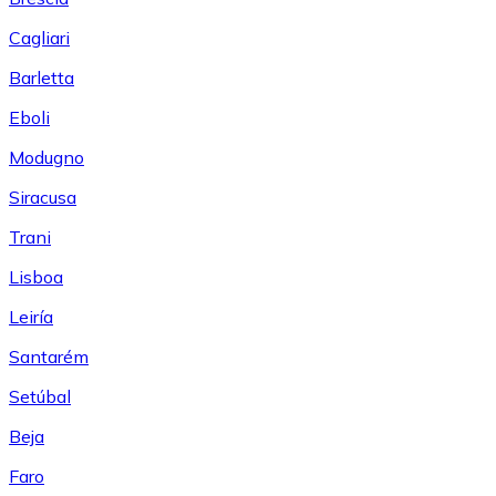
Cagliari
Barletta
Eboli
Modugno
Siracusa
Trani
Lisboa
Leiría
Santarém
Setúbal
Beja
Faro