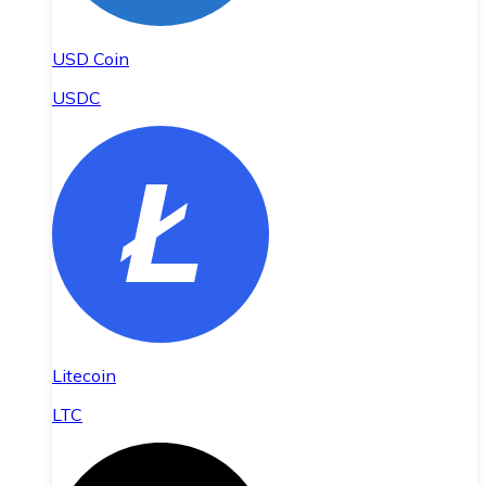
USD Coin
USDC
Litecoin
LTC