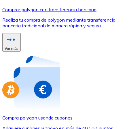
Comprar con Transferencia
Comprar polygon con transferencia bancaria
Tarjeta de crédito / débito
Realiza tu compra de polygon mediante transferencia
Utiliza tarjetas Visa y Mastercard para comprar criptom
bancaria tradicional de manera rápida y segura.
Comprar con tarjeta
Tienda - Tarjetas regalo
Ver más
Nuevo
Compra tarjetas regalo de tus marcas favoritas con cr
Ir a la tienda de tarjetas regalo
Compra polygon usando cupones
Adquiere cupones Bitnovo en más de 40.000 puntos