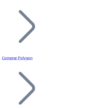
Listar Token
Añade tu proyecto a nuestro ecosistema.
Comprar Polygon
Bitcoin
BTC