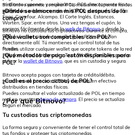
mediante cupones, y recibirás tus POL directamente en tu
Sí. Bitnovo permite comprar POL mediante cupones físicos
wallet.
¿Dónde se almacenan mis POL después de la
que puedes adquirir en más de 40.000 puntos en España:
Fnac, Carrefour, Alcampo, El Corte Inglés, Estancos,
compra?
Worten, Spar, entre otros. Una vez tengas el cupón, lo
canjeas fácilmente desde la
web de Bitnovo
o desde la
Bitnovo no custodia tus criptoactivos. Durante la compra,
app.
¿Qué wallets son compatibles con POL?
indicas la dirección de tu wallet y los POL se envían
directamente allí. Tú mantienes el control total de tus
fondos.
Puedes utilizar cualquier wallet que acepte tokens de la red
¿Qué métodos de pago están disponibles para
Polygon, como Metamask o Trust Wallet. También puedes
utilizar la
wallet de Bitnovo
, que es sin custodia y segura.
POL?
Bitnovo acepta pagos con tarjeta de crédito/débito,
¿Cuál es el precio actual de POL?
transferencia bancaria SEPA y cupones en efectivo
distribuidos en tiendas físicas.
Puedes consultar el valor actualizado de POL en tiempo
¿Por qué Bitnovo?
real en nuestra
página de compra
. El precio se actualiza
según el mercado.
Tu custodias tus criptomonedas
La forma segura y conveniente de tener el control total de
tus fondos y proteger tus criptomonedas.