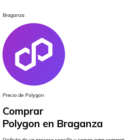
Braganza
Ethereum
ETH
Precio de Polygon
Comprar
Polygon en Braganza
USD Coin
Disfruta de un proceso sencillo y seguro para comprar,