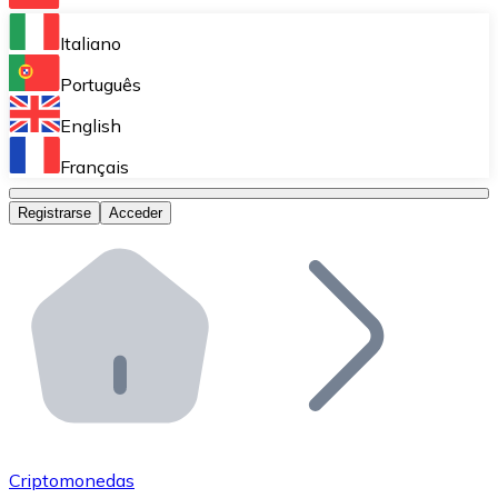
Bitnovo Ramp
Italiano
Integra nuestra solución en tu plataforma.
Português
Bitnovo Giftcards
English
Vende nuestras tarjetas regalo en tu negocio.
Français
Bitnovo OTC
Registrarse
Acceder
Realiza operaciones de gran volumen.
Bitnovo ATM
Integra un ATM Bitnovo en tu negocio y permite que t
Bitnovo API
Integra nuestra API en tu ecosistema.
Conviértete en Distribuidor
Únete a nuestra red de distribuidores.
Criptomonedas