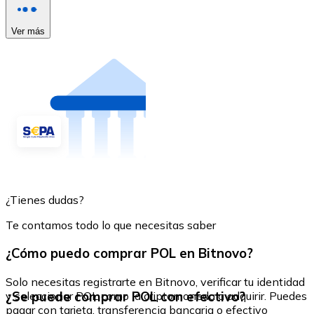
Ver más
¿Tienes dudas?
Te contamos todo lo que necesitas saber
¿Cómo puedo comprar POL en Bitnovo?
Solo necesitas registrarte en Bitnovo, verificar tu identidad
¿Se puede comprar POL con efectivo?
y seleccionar POL como la criptomoneda a adquirir. Puedes
pagar con tarjeta, transferencia bancaria o efectivo