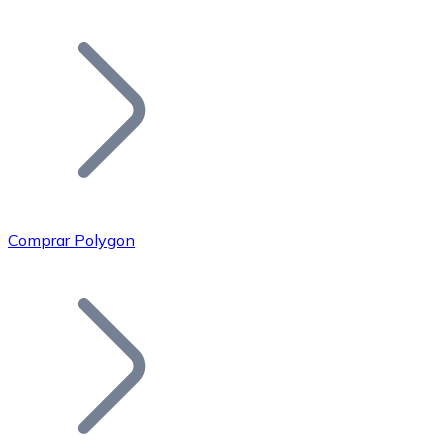
Listar Token
Añade tu proyecto a nuestro ecosistema.
Comprar Polygon
Bitcoin
BTC