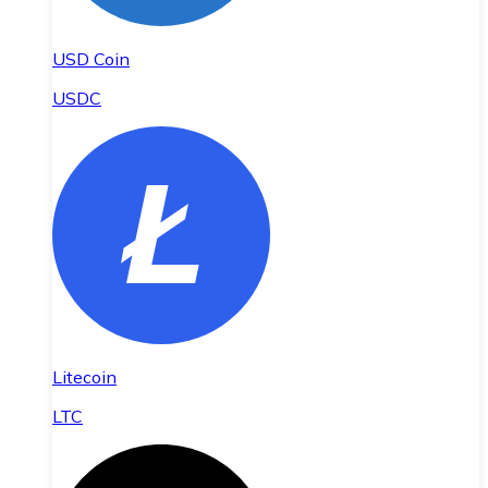
USD Coin
USDC
Litecoin
LTC