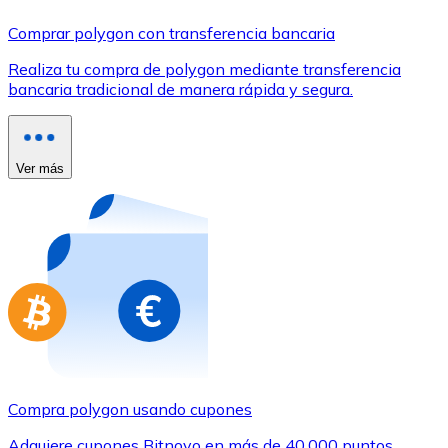
Comprar con Transferencia
Comprar polygon con transferencia bancaria
Tarjeta de crédito / débito
Realiza tu compra de polygon mediante transferencia
Utiliza tarjetas Visa y Mastercard para comprar criptom
bancaria tradicional de manera rápida y segura.
Comprar con tarjeta
Tienda - Tarjetas regalo
Ver más
Nuevo
Compra tarjetas regalo de tus marcas favoritas con cr
Ir a la tienda de tarjetas regalo
Compra polygon usando cupones
Adquiere cupones Bitnovo en más de 40.000 puntos