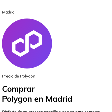
Madrid
Ethereum
ETH
Precio de Polygon
Comprar
Polygon en Madrid
USD Coin
Disfruta de un proceso sencillo y seguro para comprar,