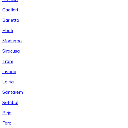
Cagliari
Barletta
Eboli
Modugno
Siracusa
Trani
Lisboa
Leiría
Santarém
Setúbal
Beja
Faro