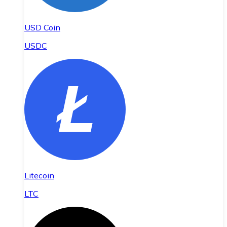
USD Coin
USDC
Litecoin
LTC