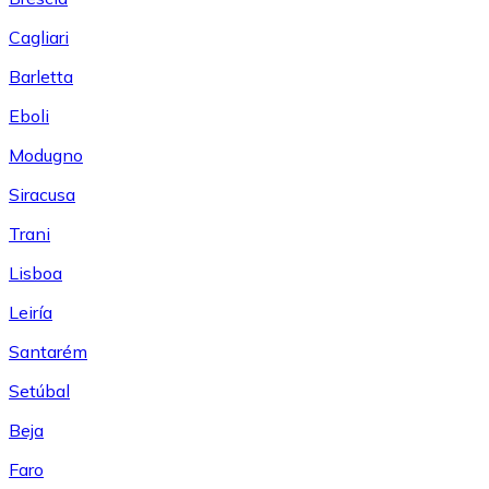
Cagliari
Barletta
Eboli
Modugno
Siracusa
Trani
Lisboa
Leiría
Santarém
Setúbal
Beja
Faro