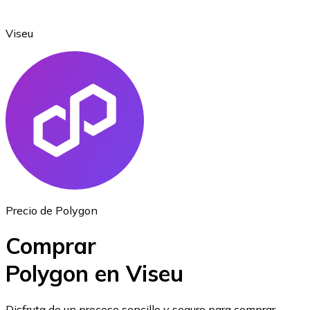
Viseu
Ethereum
ETH
Precio de Polygon
Comprar
Polygon en Viseu
USD Coin
Disfruta de un proceso sencillo y seguro para comprar,