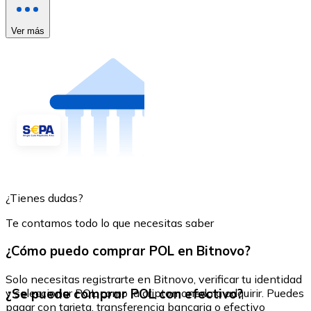
Ver más
¿Tienes dudas?
Te contamos todo lo que necesitas saber
¿Cómo puedo comprar POL en Bitnovo?
Solo necesitas registrarte en Bitnovo, verificar tu identidad
¿Se puede comprar POL con efectivo?
y seleccionar POL como la criptomoneda a adquirir. Puedes
pagar con tarjeta, transferencia bancaria o efectivo