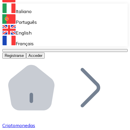
Bitnovo Ramp
Italiano
Integra nuestra solución en tu plataforma.
Português
Bitnovo Giftcards
English
Vende nuestras tarjetas regalo en tu negocio.
Français
Bitnovo OTC
Registrarse
Acceder
Realiza operaciones de gran volumen.
Bitnovo ATM
Integra un ATM Bitnovo en tu negocio y permite que t
Bitnovo API
Integra nuestra API en tu ecosistema.
Conviértete en Distribuidor
Únete a nuestra red de distribuidores.
Criptomonedas