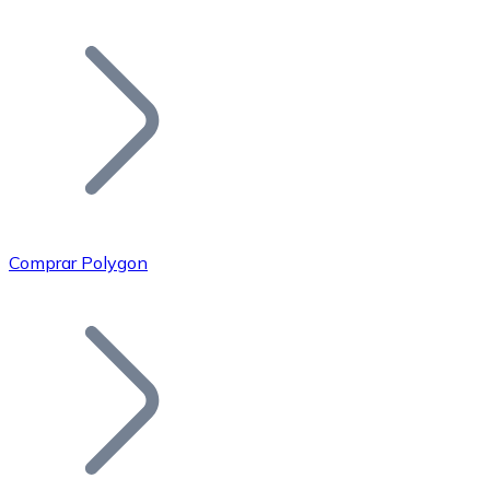
Listar Token
Añade tu proyecto a nuestro ecosistema.
Comprar Polygon
Bitcoin
BTC