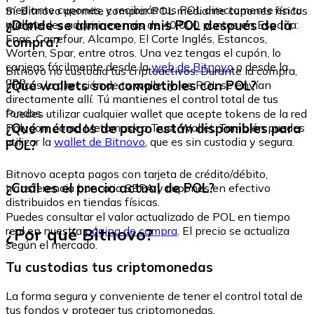
mediante cupones, y recibirás tus POL directamente en tu
Sí. Bitnovo permite comprar POL mediante cupones físicos
wallet.
¿Dónde se almacenan mis POL después de la
que puedes adquirir en más de 40.000 puntos en España:
Fnac, Carrefour, Alcampo, El Corte Inglés, Estancos,
compra?
Worten, Spar, entre otros. Una vez tengas el cupón, lo
canjeas fácilmente desde la
web de Bitnovo
o desde la
Bitnovo no custodia tus criptoactivos. Durante la compra,
app.
¿Qué wallets son compatibles con POL?
indicas la dirección de tu wallet y los POL se envían
directamente allí. Tú mantienes el control total de tus
fondos.
Puedes utilizar cualquier wallet que acepte tokens de la red
¿Qué métodos de pago están disponibles para
Polygon, como Metamask o Trust Wallet. También puedes
utilizar la
wallet de Bitnovo
, que es sin custodia y segura.
POL?
Bitnovo acepta pagos con tarjeta de crédito/débito,
¿Cuál es el precio actual de POL?
transferencia bancaria SEPA y cupones en efectivo
distribuidos en tiendas físicas.
Puedes consultar el valor actualizado de POL en tiempo
¿Por qué Bitnovo?
real en nuestra
página de compra
. El precio se actualiza
según el mercado.
Tu custodias tus criptomonedas
La forma segura y conveniente de tener el control total de
tus fondos y proteger tus criptomonedas.