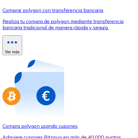
Comprar con Transferencia
Comprar polygon con transferencia bancaria
Tarjeta de crédito / débito
Realiza tu compra de polygon mediante transferencia
Utiliza tarjetas Visa y Mastercard para comprar criptom
bancaria tradicional de manera rápida y segura.
Comprar con tarjeta
Tienda - Tarjetas regalo
Ver más
Nuevo
Compra tarjetas regalo de tus marcas favoritas con cr
Ir a la tienda de tarjetas regalo
Compra polygon usando cupones
Adquiere cupones Bitnovo en más de 40.000 puntos