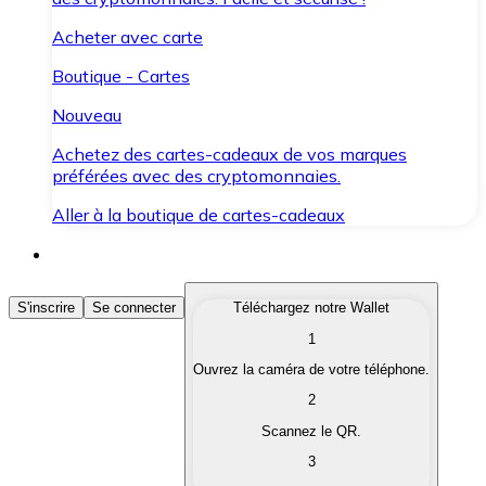
Acheter avec carte
Boutique - Cartes
Nouveau
Achetez des cartes-cadeaux de vos marques
préférées avec des cryptomonnaies.
Aller à la boutique de cartes-cadeaux
Acheter des Cryptomonnaies
S'inscrire
Se connecter
Téléchargez notre Wallet
1
Achetez les cryptomonnaies qui vous intéressent rapid
Ouvrez la caméra de votre téléphone.
Vendre des Cryptomonnaies
2
Convertissez vos cryptomonnaies en monnaie fiduciair
Scannez le QR.
3
Échanger (Swap)