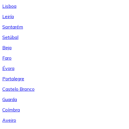
Lisboa
Leiría
Santarém
Setúbal
Beja
Faro
Évora
Portalegre
Castelo Branco
Guarda
Coímbra
Aveiro