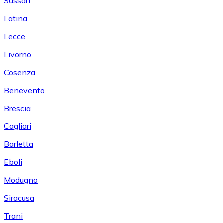
Sassari
Latina
Lecce
Livorno
Cosenza
Benevento
Brescia
Cagliari
Barletta
Eboli
Modugno
Siracusa
Trani