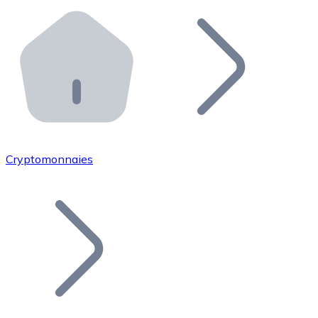
Effectuez des opérations de plus grande envergure. O
Distributeurs automatiques Bitnovo
Intégrez un ATM Bitnovo dans votre entreprise et per
API Bitnovo
Intégrez notre API dans votre écosystème.
Devenir Distributeur
Rejoignez notre réseau de distributeurs et commercialis
Cryptomonnaies
Lister un Token
Ajoutez le token de votre projet à notre service d'acha