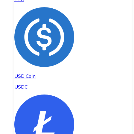
USD Coin
USDC