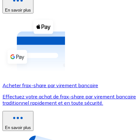
En savoir plus
Voir toutes
Coupons crypto
Achetez des cryptomonnaies en espèces et d'autres m
Acheter avec espèces
Virement SEPA
Ajoutez des fonds à votre compte Bitnovo ou effectuez 
Acheter avec virement bancaire
Acheter frax-share par virement bancaire
Carte de crédit / débit
Effectuez votre achat de frax-share par virement bancaire
Utilisez les cartes Visa et Mastercard pour acheter des
traditionnel rapidement et en toute sécurité.
Acheter avec carte
Boutique - Cartes
En savoir plus
Nouveau