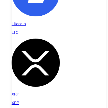
Litecoin
LTC
XRP
XRP