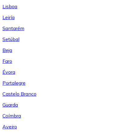
Lisboa
Leiría
Santarém
Setúbal
Beja
Faro
Évora
Portalegre
Castelo Branco
Guarda
Coímbra
Aveiro