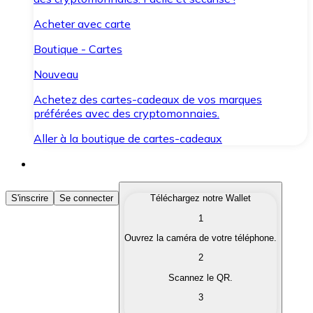
Acheter avec carte
Boutique - Cartes
Nouveau
Achetez des cartes-cadeaux de vos marques
préférées avec des cryptomonnaies.
Aller à la boutique de cartes-cadeaux
Acheter des Cryptomonnaies
S'inscrire
Se connecter
Téléchargez notre Wallet
1
Achetez les cryptomonnaies qui vous intéressent rapid
Ouvrez la caméra de votre téléphone.
Vendre des Cryptomonnaies
2
Convertissez vos cryptomonnaies en monnaie fiduciair
Scannez le QR.
3
Échanger (Swap)