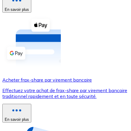
En savoir plus
Voir toutes
Coupons crypto
Achetez des cryptomonnaies en espèces et d'autres m
Acheter avec espèces
Virement SEPA
Ajoutez des fonds à votre compte Bitnovo ou effectuez 
Acheter avec virement bancaire
Acheter frax-share par virement bancaire
Carte de crédit / débit
Effectuez votre achat de frax-share par virement bancaire
Utilisez les cartes Visa et Mastercard pour acheter des
traditionnel rapidement et en toute sécurité.
Acheter avec carte
Boutique - Cartes
En savoir plus
Nouveau