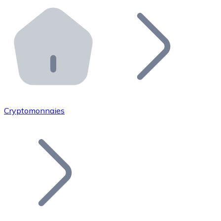
Effectuez des opérations de plus grande envergure. O
Distributeurs automatiques Bitnovo
Intégrez un ATM Bitnovo dans votre entreprise et per
API Bitnovo
Intégrez notre API dans votre écosystème.
Devenir Distributeur
Rejoignez notre réseau de distributeurs et commercialis
Cryptomonnaies
Lister un Token
Ajoutez le token de votre projet à notre service d'acha