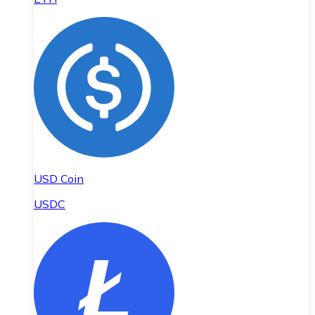
USD Coin
USDC