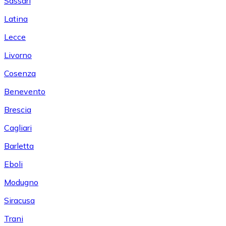
Sassari
Latina
Lecce
Livorno
Cosenza
Benevento
Brescia
Cagliari
Barletta
Eboli
Modugno
Siracusa
Trani