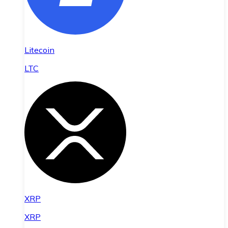
Litecoin
LTC
XRP
XRP