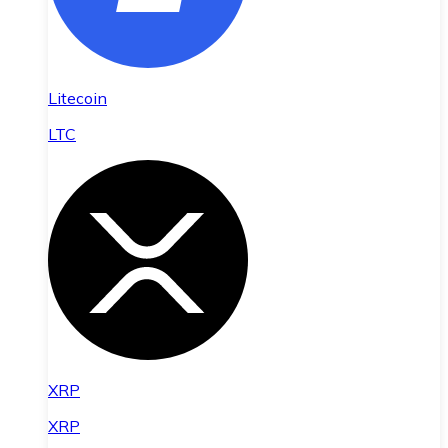
Litecoin
LTC
XRP
XRP