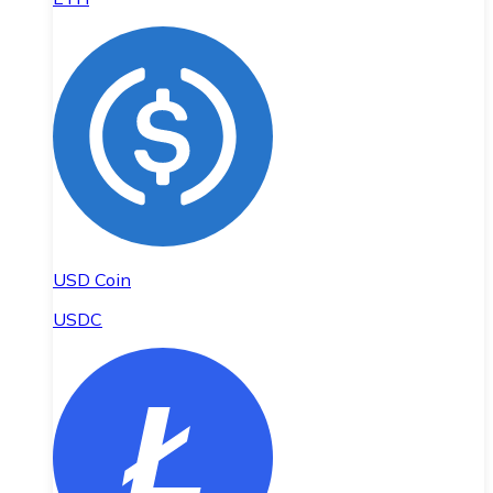
USD Coin
USDC