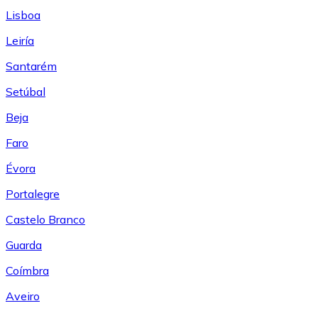
Lisboa
Leiría
Santarém
Setúbal
Beja
Faro
Évora
Portalegre
Castelo Branco
Guarda
Coímbra
Aveiro