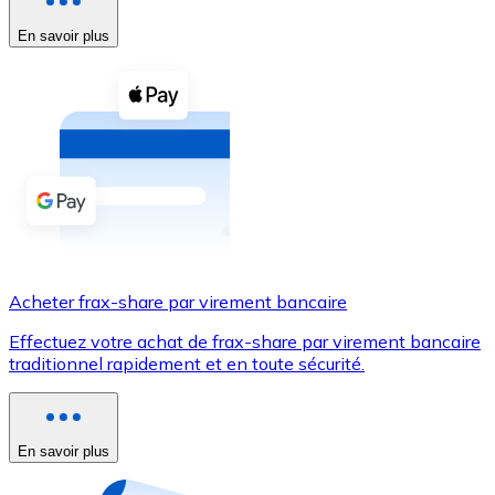
En savoir plus
Voir toutes
Coupons crypto
Achetez des cryptomonnaies en espèces et d'autres m
Acheter avec espèces
Virement SEPA
Ajoutez des fonds à votre compte Bitnovo ou effectuez 
Acheter avec virement bancaire
Acheter frax-share par virement bancaire
Carte de crédit / débit
Effectuez votre achat de frax-share par virement bancaire
Utilisez les cartes Visa et Mastercard pour acheter des
traditionnel rapidement et en toute sécurité.
Acheter avec carte
Boutique - Cartes
En savoir plus
Nouveau