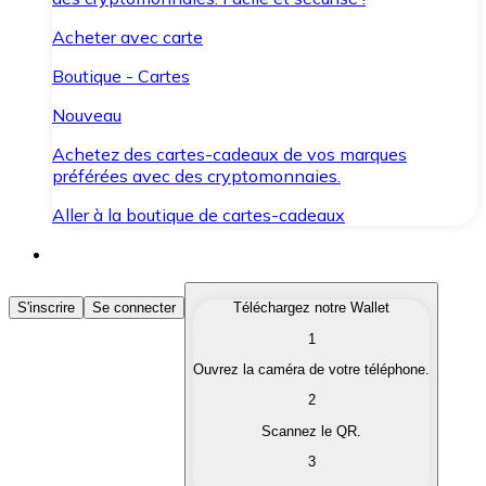
Acheter avec carte
Boutique - Cartes
Nouveau
Achetez des cartes-cadeaux de vos marques
préférées avec des cryptomonnaies.
Aller à la boutique de cartes-cadeaux
Acheter des Cryptomonnaies
S'inscrire
Se connecter
Téléchargez notre Wallet
1
Achetez les cryptomonnaies qui vous intéressent rapid
Ouvrez la caméra de votre téléphone.
Vendre des Cryptomonnaies
2
Convertissez vos cryptomonnaies en monnaie fiduciair
Scannez le QR.
3
Échanger (Swap)