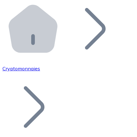
Effectuez des opérations de plus grande envergure. O
Distributeurs automatiques Bitnovo
Intégrez un ATM Bitnovo dans votre entreprise et per
API Bitnovo
Intégrez notre API dans votre écosystème.
Devenir Distributeur
Rejoignez notre réseau de distributeurs et commercialis
Cryptomonnaies
Lister un Token
Ajoutez le token de votre projet à notre service d'acha