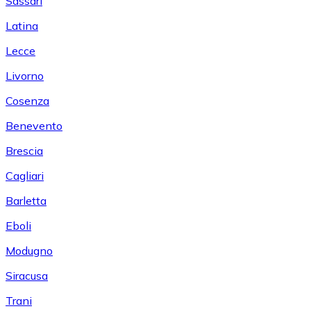
Sassari
Latina
Lecce
Livorno
Cosenza
Benevento
Brescia
Cagliari
Barletta
Eboli
Modugno
Siracusa
Trani