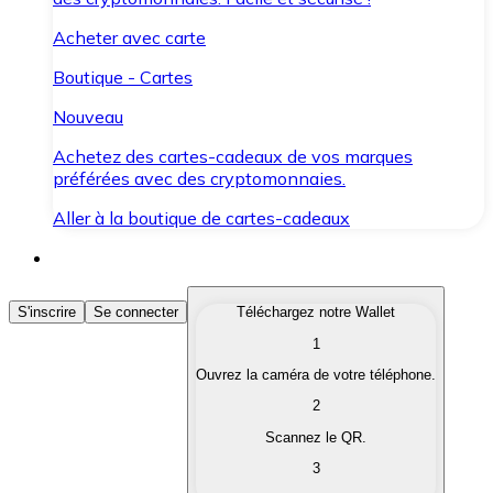
Acheter avec carte
Boutique - Cartes
Nouveau
Achetez des cartes-cadeaux de vos marques
préférées avec des cryptomonnaies.
Aller à la boutique de cartes-cadeaux
Acheter des Cryptomonnaies
S'inscrire
Se connecter
Téléchargez notre Wallet
1
Achetez les cryptomonnaies qui vous intéressent rapid
Ouvrez la caméra de votre téléphone.
Vendre des Cryptomonnaies
2
Convertissez vos cryptomonnaies en monnaie fiduciair
Scannez le QR.
3
Échanger (Swap)