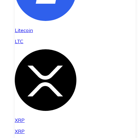
Litecoin
LTC
XRP
XRP