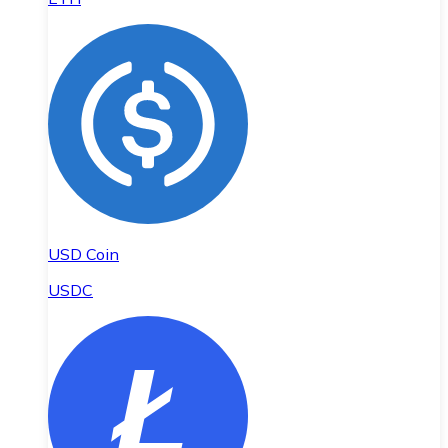
USD Coin
USDC