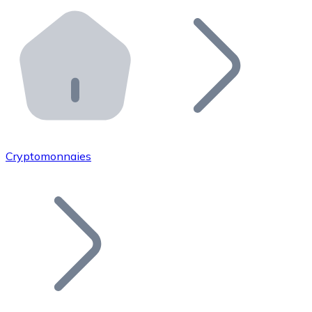
Effectuez des opérations de plus grande envergure. O
Distributeurs automatiques Bitnovo
Intégrez un ATM Bitnovo dans votre entreprise et per
API Bitnovo
Intégrez notre API dans votre écosystème.
Devenir Distributeur
Rejoignez notre réseau de distributeurs et commercialis
Cryptomonnaies
Lister un Token
Ajoutez le token de votre projet à notre service d'acha