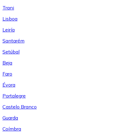
Trani
Lisboa
Leiría
Santarém
Setúbal
Beja
Faro
Évora
Portalegre
Castelo Branco
Guarda
Coímbra