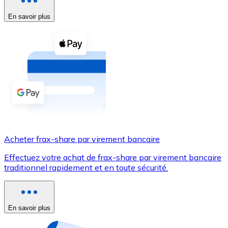
En savoir plus
Voir toutes
Coupons crypto
Achetez des cryptomonnaies en espèces et d'autres m
Acheter avec espèces
Virement SEPA
Ajoutez des fonds à votre compte Bitnovo ou effectuez 
Acheter avec virement bancaire
Acheter frax-share par virement bancaire
Carte de crédit / débit
Effectuez votre achat de frax-share par virement bancaire
Utilisez les cartes Visa et Mastercard pour acheter des
traditionnel rapidement et en toute sécurité.
Acheter avec carte
Boutique - Cartes
En savoir plus
Nouveau