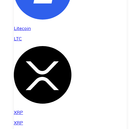
Litecoin
LTC
XRP
XRP