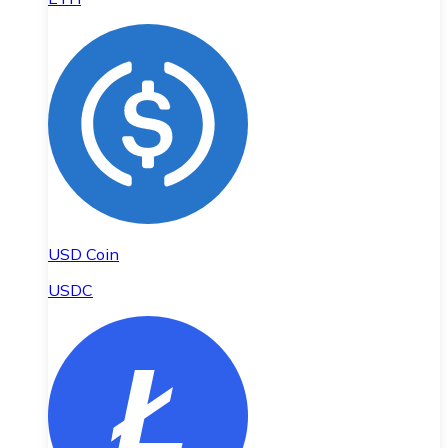
USD Coin
USDC