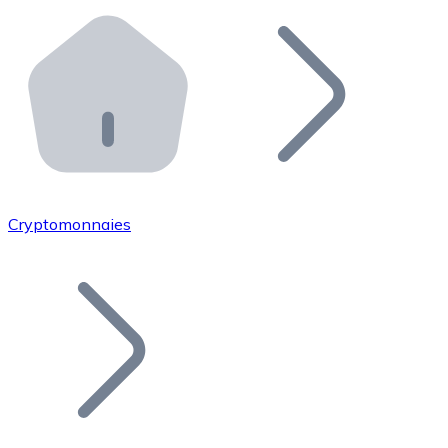
Effectuez des opérations de plus grande envergure. O
Distributeurs automatiques Bitnovo
Intégrez un ATM Bitnovo dans votre entreprise et per
API Bitnovo
Intégrez notre API dans votre écosystème.
Devenir Distributeur
Rejoignez notre réseau de distributeurs et commercialis
Cryptomonnaies
Lister un Token
Ajoutez le token de votre projet à notre service d'acha