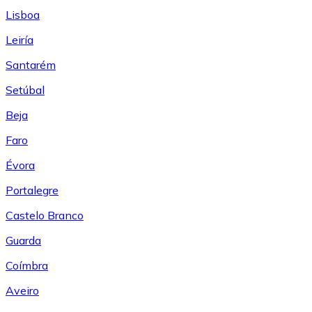
Lisboa
Leiría
Santarém
Setúbal
Beja
Faro
Évora
Portalegre
Castelo Branco
Guarda
Coímbra
Aveiro