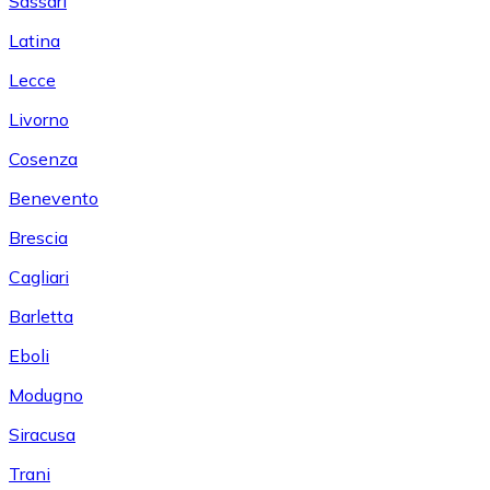
Sassari
Latina
Lecce
Livorno
Cosenza
Benevento
Brescia
Cagliari
Barletta
Eboli
Modugno
Siracusa
Trani