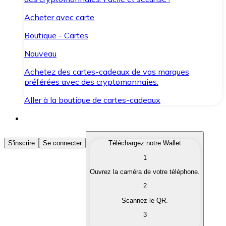
Acheter avec carte
Boutique - Cartes
Nouveau
Achetez des cartes-cadeaux de vos marques
préférées avec des cryptomonnaies.
Aller à la boutique de cartes-cadeaux
Acheter des Cryptomonnaies
S'inscrire
Se connecter
Téléchargez notre Wallet
1
Achetez les cryptomonnaies qui vous intéressent rapid
Ouvrez la caméra de votre téléphone.
Vendre des Cryptomonnaies
2
Convertissez vos cryptomonnaies en monnaie fiduciair
Scannez le QR.
3
Échanger (Swap)