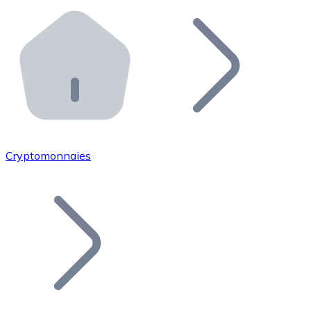
Effectuez des opérations de plus grande envergure. O
Distributeurs automatiques Bitnovo
Intégrez un ATM Bitnovo dans votre entreprise et per
API Bitnovo
Intégrez notre API dans votre écosystème.
Devenir Distributeur
Rejoignez notre réseau de distributeurs et commercialis
Cryptomonnaies
Lister un Token
Ajoutez le token de votre projet à notre service d'acha