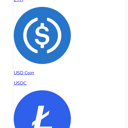
USD Coin
USDC