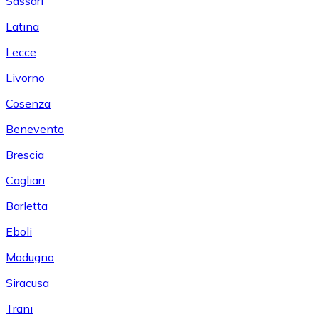
Sassari
Latina
Lecce
Livorno
Cosenza
Benevento
Brescia
Cagliari
Barletta
Eboli
Modugno
Siracusa
Trani