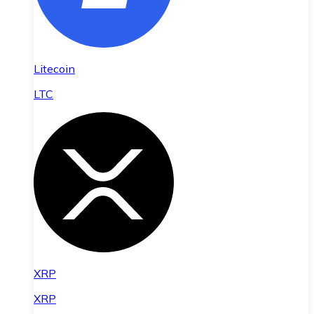
Litecoin
LTC
XRP
XRP