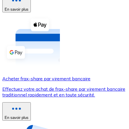
En savoir plus
Voir toutes
Coupons crypto
Achetez des cryptomonnaies en espèces et d'autres m
Acheter avec espèces
Virement SEPA
Ajoutez des fonds à votre compte Bitnovo ou effectuez 
Acheter avec virement bancaire
Acheter frax-share par virement bancaire
Carte de crédit / débit
Effectuez votre achat de frax-share par virement bancaire
Utilisez les cartes Visa et Mastercard pour acheter des
traditionnel rapidement et en toute sécurité.
Acheter avec carte
Boutique - Cartes
En savoir plus
Nouveau