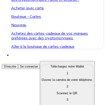
Acheter avec carte
Boutique - Cartes
Nouveau
Achetez des cartes-cadeaux de vos marques
préférées avec des cryptomonnaies.
Aller à la boutique de cartes-cadeaux
Acheter des Cryptomonnaies
S'inscrire
Se connecter
Téléchargez notre Wallet
1
Achetez les cryptomonnaies qui vous intéressent rapid
Ouvrez la caméra de votre téléphone.
Vendre des Cryptomonnaies
2
Convertissez vos cryptomonnaies en monnaie fiduciair
Scannez le QR.
3
Échanger (Swap)