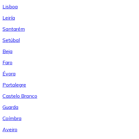
Lisboa
Leiría
Santarém
Setúbal
Beja
Faro
Évora
Portalegre
Castelo Branco
Guarda
Coímbra
Aveiro