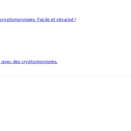
 cryptomonnaies. Facile et sécurisé !
s avec des cryptomonnaies.
ement et en toute sécurité.
e lorsque vous en avez besoin.