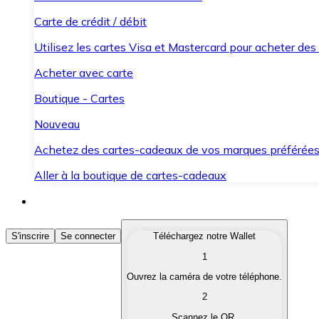
Carte de crédit / débit
Utilisez les cartes Visa et Mastercard pour acheter des
Acheter avec carte
Boutique - Cartes
Nouveau
Achetez des cartes-cadeaux de vos marques préférée
Aller à la boutique de cartes-cadeaux
Acheter des Cryptomonnaies
S'inscrire
Se connecter
Téléchargez notre Wallet
1
Achetez les cryptomonnaies qui vous intéressent rapid
Ouvrez la caméra de votre téléphone.
Vendre des Cryptomonnaies
2
Convertissez vos cryptomonnaies en monnaie fiduciair
Scannez le QR.