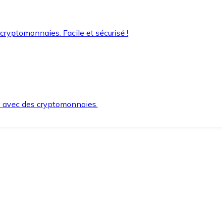
 cryptomonnaies. Facile et sécurisé !
s avec des cryptomonnaies.
ement et en toute sécurité.
e lorsque vous en avez besoin.