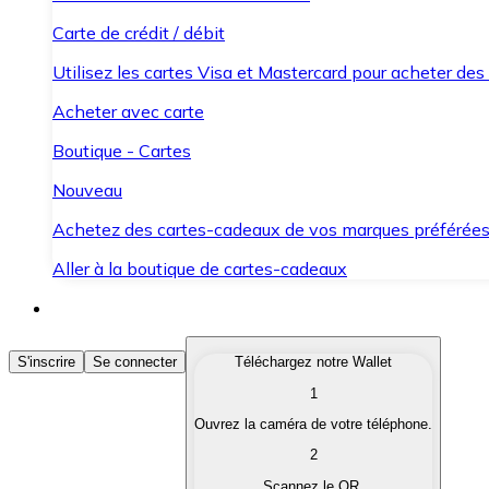
Carte de crédit / débit
Utilisez les cartes Visa et Mastercard pour acheter des
Acheter avec carte
Boutique - Cartes
Nouveau
Achetez des cartes-cadeaux de vos marques préférée
Aller à la boutique de cartes-cadeaux
Acheter des Cryptomonnaies
S'inscrire
Se connecter
Téléchargez notre Wallet
1
Achetez les cryptomonnaies qui vous intéressent rapid
Ouvrez la caméra de votre téléphone.
Vendre des Cryptomonnaies
2
Convertissez vos cryptomonnaies en monnaie fiduciair
Scannez le QR.