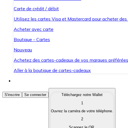
Carte de crédit / débit
Utilisez les cartes Visa et Mastercard pour acheter des
Acheter avec carte
Boutique - Cartes
Nouveau
Achetez des cartes-cadeaux de vos marques préférée
Aller à la boutique de cartes-cadeaux
Acheter des Cryptomonnaies
S'inscrire
Se connecter
Téléchargez notre Wallet
1
Achetez les cryptomonnaies qui vous intéressent rapid
Ouvrez la caméra de votre téléphone.
Vendre des Cryptomonnaies
2
Convertissez vos cryptomonnaies en monnaie fiduciair
Scannez le QR.