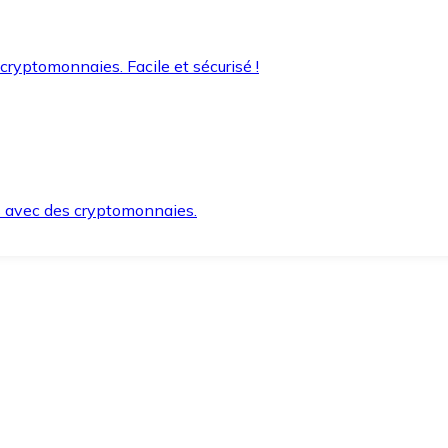
 cryptomonnaies. Facile et sécurisé !
s avec des cryptomonnaies.
ement et en toute sécurité.
e lorsque vous en avez besoin.