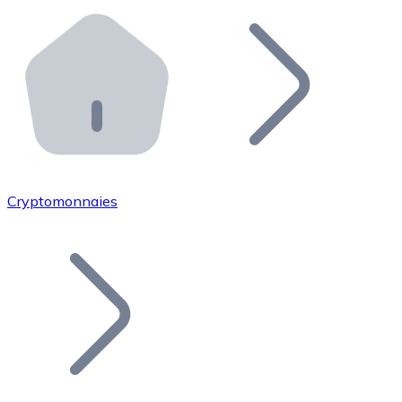
Effectuez des opérations de plus grande envergure. O
Distributeurs automatiques Bitnovo
Intégrez un ATM Bitnovo dans votre entreprise et per
API Bitnovo
Intégrez notre API dans votre écosystème.
Devenir Distributeur
Rejoignez notre réseau de distributeurs et commercialis
Cryptomonnaies
Lister un Token
Ajoutez le token de votre projet à notre service d'acha