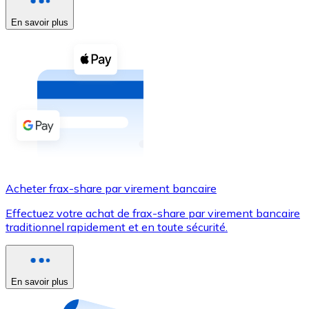
En savoir plus
Voir toutes
Coupons crypto
Achetez des cryptomonnaies en espèces et d'autres m
Acheter avec espèces
Virement SEPA
Ajoutez des fonds à votre compte Bitnovo ou effectuez 
Acheter avec virement bancaire
Acheter frax-share par virement bancaire
Carte de crédit / débit
Effectuez votre achat de frax-share par virement bancaire
Utilisez les cartes Visa et Mastercard pour acheter des
traditionnel rapidement et en toute sécurité.
Acheter avec carte
Boutique - Cartes
En savoir plus
Nouveau