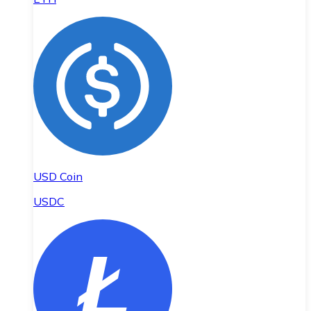
USD Coin
USDC