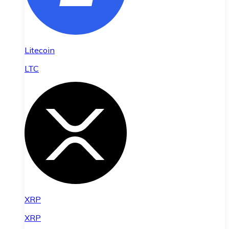
Litecoin
LTC
XRP
XRP