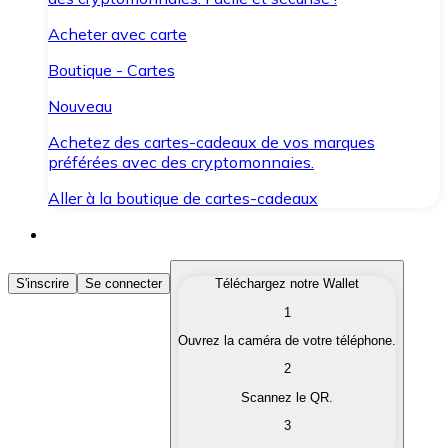
Acheter avec carte
Boutique - Cartes
Nouveau
Achetez des cartes-cadeaux de vos marques
préférées avec des cryptomonnaies.
Aller à la boutique de cartes-cadeaux
Acheter des Cryptomonnaies
S'inscrire
Se connecter
Téléchargez notre Wallet
1
Achetez les cryptomonnaies qui vous intéressent rapid
Ouvrez la caméra de votre téléphone.
Vendre des Cryptomonnaies
2
Convertissez vos cryptomonnaies en monnaie fiduciair
Scannez le QR.
3
Échanger (Swap)