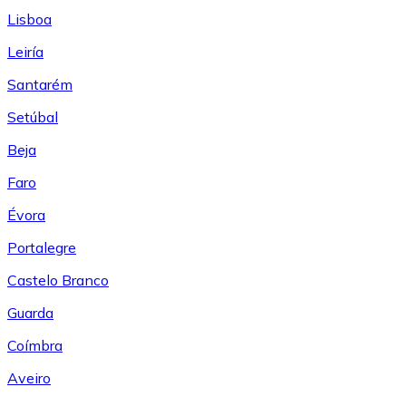
Lisboa
Leiría
Santarém
Setúbal
Beja
Faro
Évora
Portalegre
Castelo Branco
Guarda
Coímbra
Aveiro