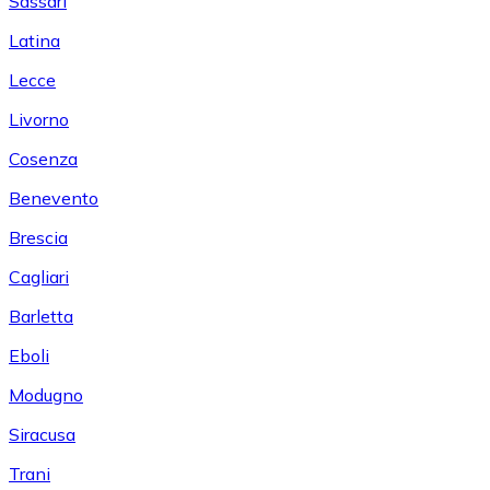
Sassari
Latina
Lecce
Livorno
Cosenza
Benevento
Brescia
Cagliari
Barletta
Eboli
Modugno
Siracusa
Trani