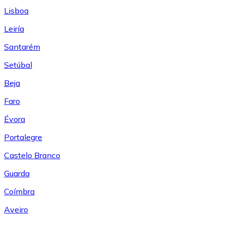
Lisboa
Leiría
Santarém
Setúbal
Beja
Faro
Évora
Portalegre
Castelo Branco
Guarda
Coímbra
Aveiro