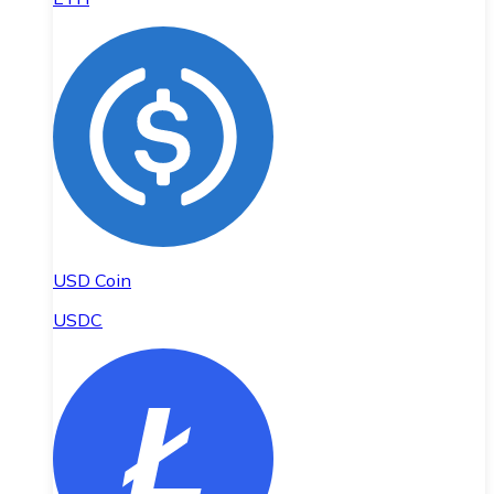
USD Coin
USDC