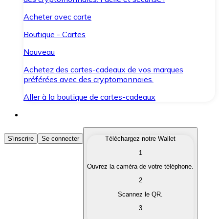
Acheter avec carte
Boutique - Cartes
Nouveau
Achetez des cartes-cadeaux de vos marques
préférées avec des cryptomonnaies.
Aller à la boutique de cartes-cadeaux
Acheter des Cryptomonnaies
S'inscrire
Se connecter
Téléchargez notre Wallet
1
Achetez les cryptomonnaies qui vous intéressent rapid
Ouvrez la caméra de votre téléphone.
Vendre des Cryptomonnaies
2
Convertissez vos cryptomonnaies en monnaie fiduciair
Scannez le QR.
3
Échanger (Swap)