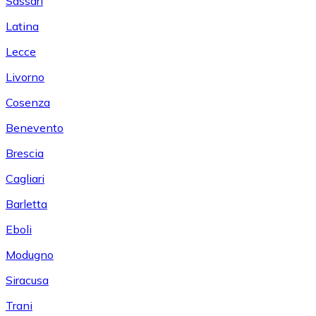
Sassari
Latina
Lecce
Livorno
Cosenza
Benevento
Brescia
Cagliari
Barletta
Eboli
Modugno
Siracusa
Trani