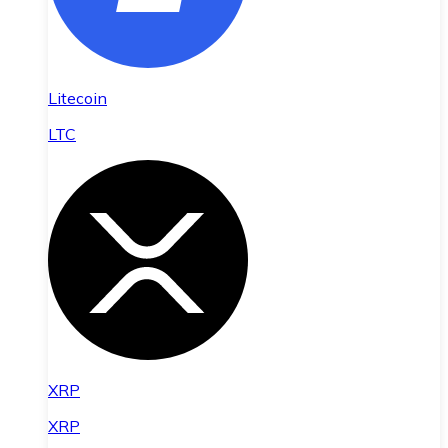
Litecoin
LTC
XRP
XRP