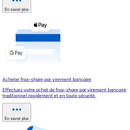
En savoir plus
Voir toutes
Coupons crypto
Achetez des cryptomonnaies en espèces et d'autres m
Acheter avec espèces
Virement SEPA
Ajoutez des fonds à votre compte Bitnovo ou effectuez 
Acheter avec virement bancaire
Acheter frax-share par virement bancaire
Carte de crédit / débit
Effectuez votre achat de frax-share par virement bancaire
Utilisez les cartes Visa et Mastercard pour acheter des
traditionnel rapidement et en toute sécurité.
Acheter avec carte
Boutique - Cartes
En savoir plus
Nouveau