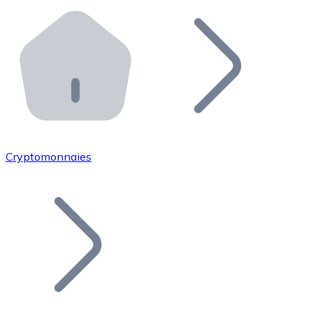
Effectuez des opérations de plus grande envergure. O
Distributeurs automatiques Bitnovo
Intégrez un ATM Bitnovo dans votre entreprise et per
API Bitnovo
Intégrez notre API dans votre écosystème.
Devenir Distributeur
Rejoignez notre réseau de distributeurs et commercialis
Cryptomonnaies
Lister un Token
Ajoutez le token de votre projet à notre service d'acha