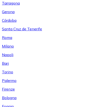
Tarragona
Gerona
Córdoba
Santa Cruz de Tenerife
Roma
Milano
Napoli
Bari
Torino
Palermo
Firenze
Bologna
Foggia