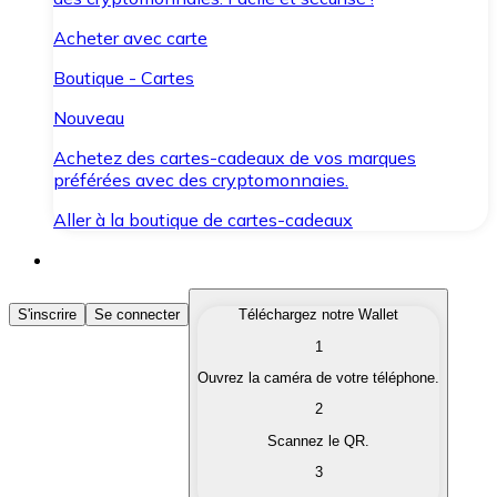
Acheter avec carte
Boutique - Cartes
Nouveau
Achetez des cartes-cadeaux de vos marques
préférées avec des cryptomonnaies.
Aller à la boutique de cartes-cadeaux
Acheter des Cryptomonnaies
S'inscrire
Se connecter
Téléchargez notre Wallet
1
Achetez les cryptomonnaies qui vous intéressent rapid
Ouvrez la caméra de votre téléphone.
Vendre des Cryptomonnaies
2
Convertissez vos cryptomonnaies en monnaie fiduciair
Scannez le QR.
3
Échanger (Swap)