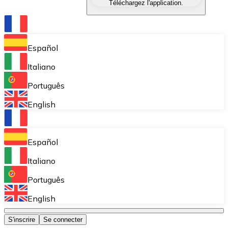
Téléchargez l'application.
Échangez une cryptomonnaie contre une autre instant
Portefeuille Bitnovo
Stockez vos cryptos dans un portefeuille auto-déposita
Español
Achat récurrent (DCA)
Italiano
Accumulez petit à petit sans vous soucier des fluctuat
Português
Bitnovo Pay
English
Acceptez les cryptomonnaies dans votre entreprise et
Bitnovo Ramp
Español
Intégrez notre solution B2B d'on-ramp et d'off-ramp 
Italiano
Cartes-cadeaux Bitnovo
Português
Commercialisez nos vouchers dans votre entreprise.
English
Bitnovo OTC
S'inscrire
Se connecter