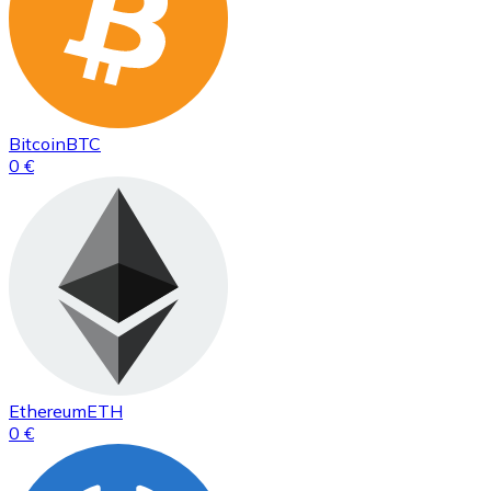
Bitcoin
BTC
0 €
Ethereum
ETH
0 €