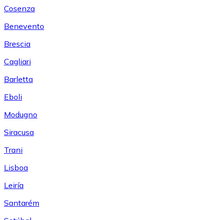
Cosenza
Benevento
Brescia
Cagliari
Barletta
Eboli
Modugno
Siracusa
Trani
Lisboa
Leiría
Santarém