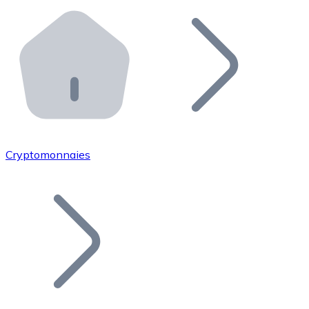
Effectuez des opérations de plus grande envergure. O
Distributeurs automatiques Bitnovo
Intégrez un ATM Bitnovo dans votre entreprise et per
API Bitnovo
Intégrez notre API dans votre écosystème.
Devenir Distributeur
Rejoignez notre réseau de distributeurs et commercialis
Cryptomonnaies
Lister un Token
Ajoutez le token de votre projet à notre service d'acha