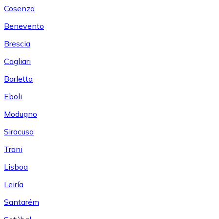
Cosenza
Benevento
Brescia
Cagliari
Barletta
Eboli
Modugno
Siracusa
Trani
Lisboa
Leiría
Santarém