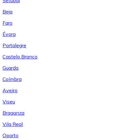
Setúbal
Beja
Faro
Évora
Portalegre
Castelo Branco
Guarda
Coímbra
Aveiro
Viseu
Braganza
Vila Real
Oporto