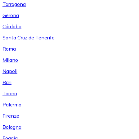
Tarragona
Gerona
Córdoba
Santa Cruz de Tenerife
Roma
Milano
Napoli
Bari
Torino
Palermo
Firenze
Bologna
Foggia