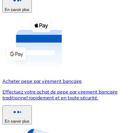
En savoir plus
Voir toutes
Coupons crypto
Achetez des cryptomonnaies en espèces et d'autres m
Acheter avec espèces
Virement SEPA
Ajoutez des fonds à votre compte Bitnovo ou effectuez 
Acheter avec virement bancaire
Acheter pepe par virement bancaire
Carte de crédit / débit
Effectuez votre achat de pepe par virement bancaire
Utilisez les cartes Visa et Mastercard pour acheter des
traditionnel rapidement et en toute sécurité.
Acheter avec carte
Boutique - Cartes
En savoir plus
Nouveau