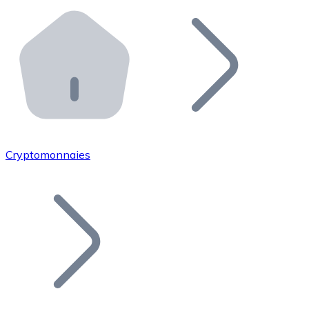
Effectuez des opérations de plus grande envergure. O
Distributeurs automatiques Bitnovo
Intégrez un ATM Bitnovo dans votre entreprise et per
API Bitnovo
Intégrez notre API dans votre écosystème.
Devenir Distributeur
Rejoignez notre réseau de distributeurs et commercialis
Cryptomonnaies
Lister un Token
Ajoutez le token de votre projet à notre service d'acha