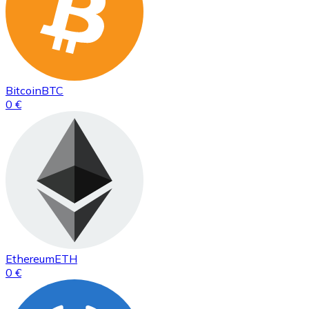
Bitcoin
BTC
0 €
Ethereum
ETH
0 €