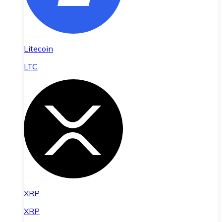
Litecoin
LTC
XRP
XRP