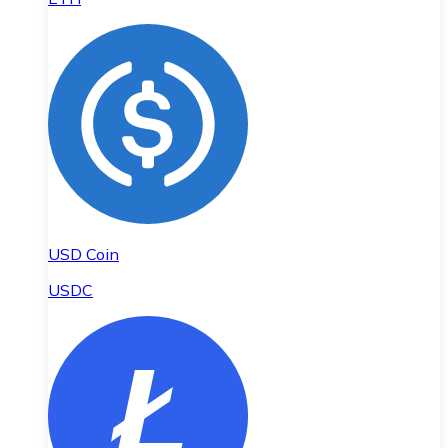
USD Coin
USDC