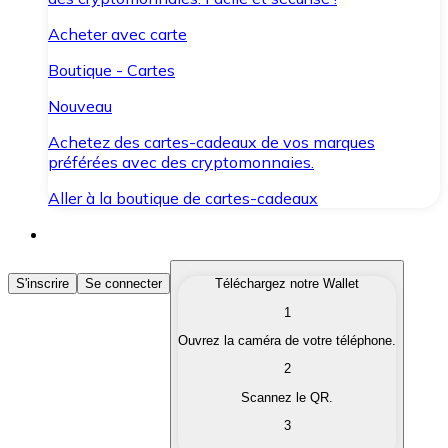
Acheter avec carte
Boutique - Cartes
Nouveau
Achetez des cartes-cadeaux de vos marques
préférées avec des cryptomonnaies.
Aller à la boutique de cartes-cadeaux
Acheter des Cryptomonnaies
S'inscrire
Se connecter
Téléchargez notre Wallet
1
Achetez les cryptomonnaies qui vous intéressent rapid
Ouvrez la caméra de votre téléphone.
Vendre des Cryptomonnaies
2
Convertissez vos cryptomonnaies en monnaie fiduciair
Scannez le QR.
3
Échanger (Swap)