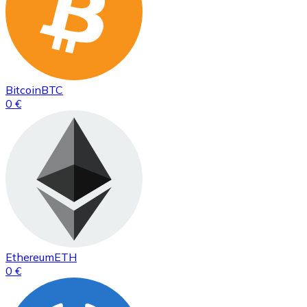
Bitcoin
BTC
0 €
Ethereum
ETH
0 €