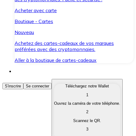
Acheter avec carte
Boutique - Cartes
Nouveau
Achetez des cartes-cadeaux de vos marques
préférées avec des cryptomonnaies.
Aller à la boutique de cartes-cadeaux
Acheter des Cryptomonnaies
S'inscrire
Se connecter
Téléchargez notre Wallet
1
Achetez les cryptomonnaies qui vous intéressent rapid
Ouvrez la caméra de votre téléphone.
Vendre des Cryptomonnaies
2
Convertissez vos cryptomonnaies en monnaie fiduciair
Scannez le QR.
3
Échanger (Swap)