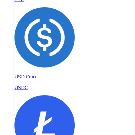
USD Coin
USDC