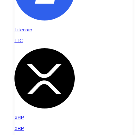
Litecoin
LTC
XRP
XRP