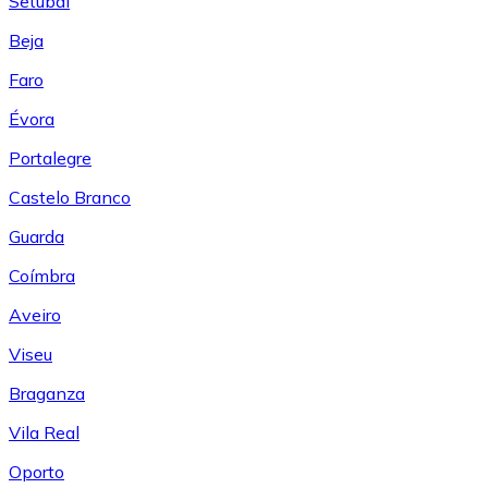
Setúbal
Beja
Faro
Évora
Portalegre
Castelo Branco
Guarda
Coímbra
Aveiro
Viseu
Braganza
Vila Real
Oporto