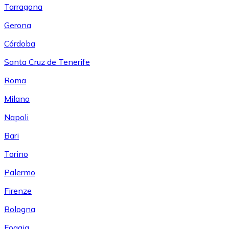
Tarragona
Gerona
Córdoba
Santa Cruz de Tenerife
Roma
Milano
Napoli
Bari
Torino
Palermo
Firenze
Bologna
Foggia