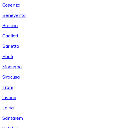
Cosenza
Benevento
Brescia
Cagliari
Barletta
Eboli
Modugno
Siracusa
Trani
Lisboa
Leiría
Santarém