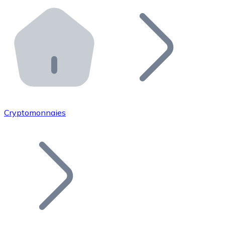
Effectuez des opérations de plus grande envergure. O
Distributeurs automatiques Bitnovo
Intégrez un ATM Bitnovo dans votre entreprise et per
API Bitnovo
Intégrez notre API dans votre écosystème.
Devenir Distributeur
Rejoignez notre réseau de distributeurs et commercialis
Cryptomonnaies
Lister un Token
Ajoutez le token de votre projet à notre service d'acha