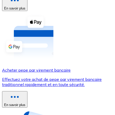
En savoir plus
Voir toutes
Coupons crypto
Achetez des cryptomonnaies en espèces et d'autres m
Acheter avec espèces
Virement SEPA
Ajoutez des fonds à votre compte Bitnovo ou effectuez 
Acheter avec virement bancaire
Acheter pepe par virement bancaire
Carte de crédit / débit
Effectuez votre achat de pepe par virement bancaire
Utilisez les cartes Visa et Mastercard pour acheter des
traditionnel rapidement et en toute sécurité.
Acheter avec carte
Boutique - Cartes
En savoir plus
Nouveau