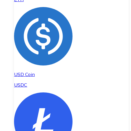
USD Coin
USDC