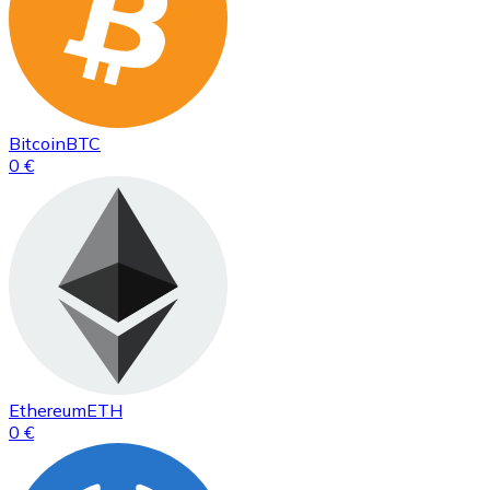
Bitcoin
BTC
0 €
Ethereum
ETH
0 €