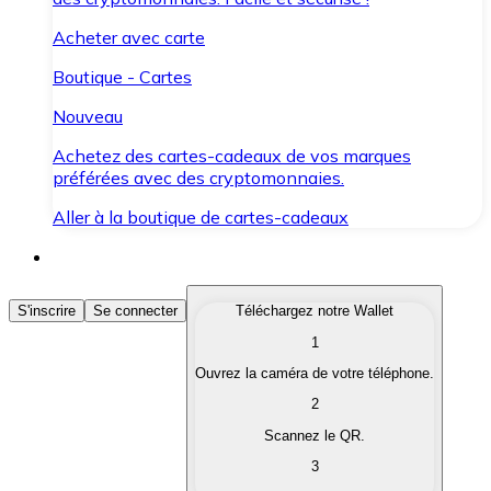
Acheter avec carte
Boutique - Cartes
Nouveau
Achetez des cartes-cadeaux de vos marques
préférées avec des cryptomonnaies.
Aller à la boutique de cartes-cadeaux
Acheter des Cryptomonnaies
S'inscrire
Se connecter
Téléchargez notre Wallet
1
Achetez les cryptomonnaies qui vous intéressent rapid
Ouvrez la caméra de votre téléphone.
Vendre des Cryptomonnaies
2
Convertissez vos cryptomonnaies en monnaie fiduciair
Scannez le QR.
3
Échanger (Swap)