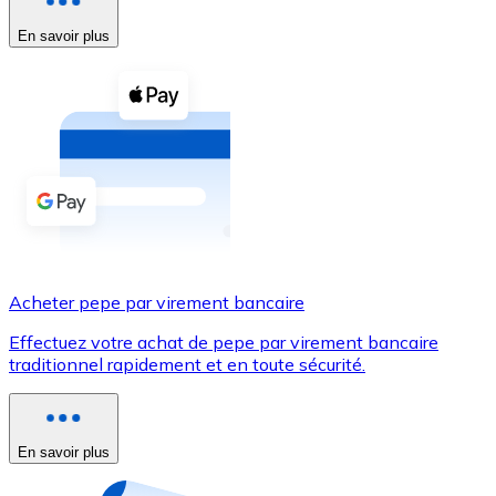
En savoir plus
Voir toutes
Coupons crypto
Achetez des cryptomonnaies en espèces et d'autres m
Acheter avec espèces
Virement SEPA
Ajoutez des fonds à votre compte Bitnovo ou effectuez 
Acheter avec virement bancaire
Acheter pepe par virement bancaire
Carte de crédit / débit
Effectuez votre achat de pepe par virement bancaire
Utilisez les cartes Visa et Mastercard pour acheter des
traditionnel rapidement et en toute sécurité.
Acheter avec carte
Boutique - Cartes
En savoir plus
Nouveau