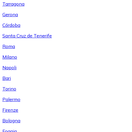
Tarragona
Gerona
Córdoba
Santa Cruz de Tenerife
Roma
Milano
Napoli
Bari
Torino
Palermo
Firenze
Bologna
Foggia