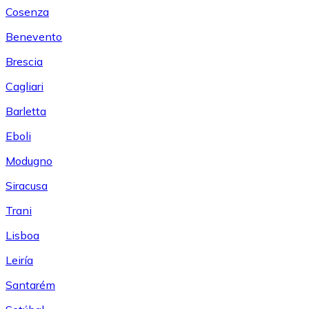
Cosenza
Benevento
Brescia
Cagliari
Barletta
Eboli
Modugno
Siracusa
Trani
Lisboa
Leiría
Santarém