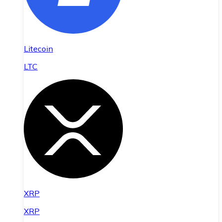
Litecoin
LTC
XRP
XRP