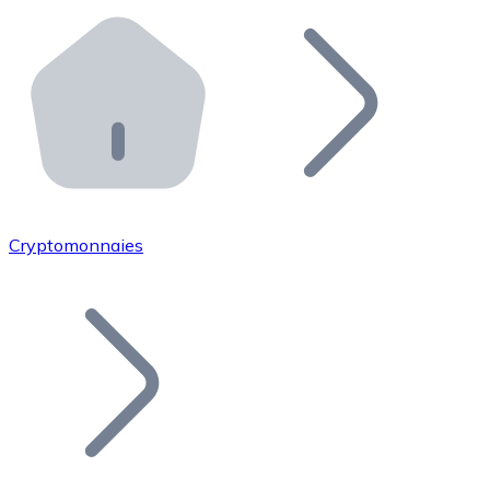
Effectuez des opérations de plus grande envergure. O
Distributeurs automatiques Bitnovo
Intégrez un ATM Bitnovo dans votre entreprise et per
API Bitnovo
Intégrez notre API dans votre écosystème.
Devenir Distributeur
Rejoignez notre réseau de distributeurs et commercialis
Cryptomonnaies
Lister un Token
Ajoutez le token de votre projet à notre service d'acha