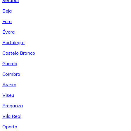
Setúbal
Beja
Faro
Évora
Portalegre
Castelo Branco
Guarda
Coímbra
Aveiro
Viseu
Braganza
Vila Real
Oporto