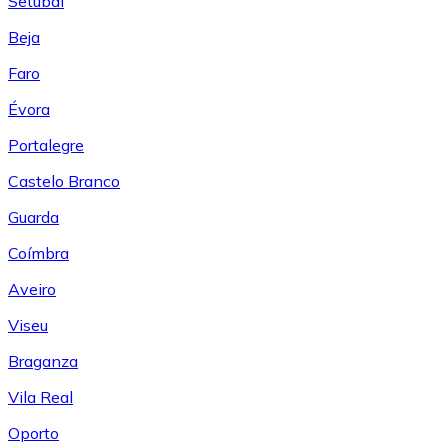
Setúbal
Beja
Faro
Évora
Portalegre
Castelo Branco
Guarda
Coímbra
Aveiro
Viseu
Braganza
Vila Real
Oporto