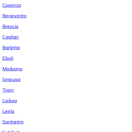
Cosenza
Benevento
Brescia
Cagliari
Barletta
Eboli
Modugno
Siracusa
Trani
Lisboa
Leiría
Santarém