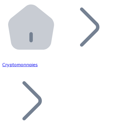
Effectuez des opérations de plus grande envergure. O
Distributeurs automatiques Bitnovo
Intégrez un ATM Bitnovo dans votre entreprise et per
API Bitnovo
Intégrez notre API dans votre écosystème.
Devenir Distributeur
Rejoignez notre réseau de distributeurs et commercialis
Cryptomonnaies
Lister un Token
Ajoutez le token de votre projet à notre service d'acha