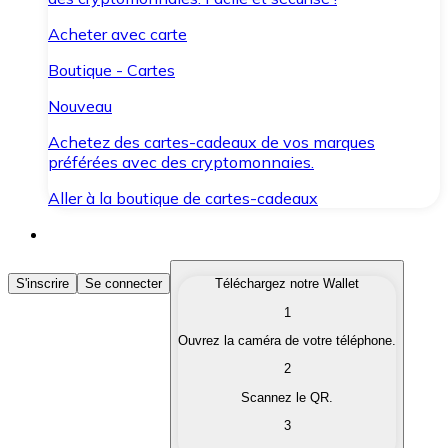
Acheter avec carte
Boutique - Cartes
Nouveau
Achetez des cartes-cadeaux de vos marques
préférées avec des cryptomonnaies.
Aller à la boutique de cartes-cadeaux
Acheter des Cryptomonnaies
S'inscrire
Se connecter
Téléchargez notre Wallet
1
Achetez les cryptomonnaies qui vous intéressent rapid
Ouvrez la caméra de votre téléphone.
Vendre des Cryptomonnaies
2
Convertissez vos cryptomonnaies en monnaie fiduciair
Scannez le QR.
3
Échanger (Swap)