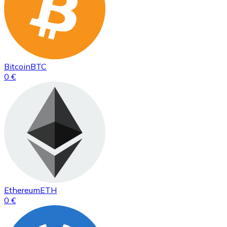
Bitcoin
BTC
0 €
Ethereum
ETH
0 €