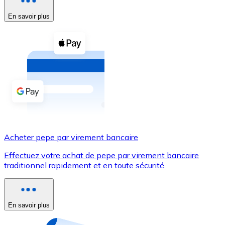
En savoir plus
Voir toutes
Coupons crypto
Achetez des cryptomonnaies en espèces et d'autres m
Acheter avec espèces
Virement SEPA
Ajoutez des fonds à votre compte Bitnovo ou effectuez 
Acheter avec virement bancaire
Acheter pepe par virement bancaire
Carte de crédit / débit
Effectuez votre achat de pepe par virement bancaire
Utilisez les cartes Visa et Mastercard pour acheter des
traditionnel rapidement et en toute sécurité.
Acheter avec carte
Boutique - Cartes
En savoir plus
Nouveau