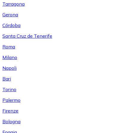
Tarragona
Gerona
Córdoba
Santa Cruz de Tenerife
Roma
Milano
Napoli
Bari
Torino
Palermo
Firenze
Bologna
Foggia