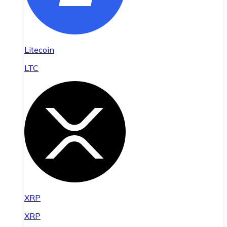
Litecoin
LTC
XRP
XRP