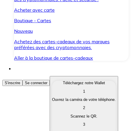
Acheter avec carte
Boutique - Cartes
Nouveau
Achetez des cartes-cadeaux de vos marques
préférées avec des cryptomonnaies.
Aller à la boutique de cartes-cadeaux
Acheter des Cryptomonnaies
S'inscrire
Se connecter
Téléchargez notre Wallet
1
Achetez les cryptomonnaies qui vous intéressent rapid
Ouvrez la caméra de votre téléphone.
Vendre des Cryptomonnaies
2
Convertissez vos cryptomonnaies en monnaie fiduciair
Scannez le QR.
3
Échanger (Swap)