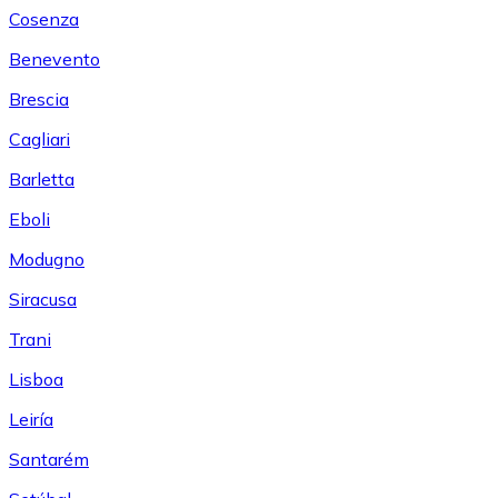
Cosenza
Benevento
Brescia
Cagliari
Barletta
Eboli
Modugno
Siracusa
Trani
Lisboa
Leiría
Santarém