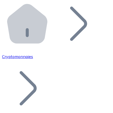
Effectuez des opérations de plus grande envergure. O
Distributeurs automatiques Bitnovo
Intégrez un ATM Bitnovo dans votre entreprise et per
API Bitnovo
Intégrez notre API dans votre écosystème.
Devenir Distributeur
Rejoignez notre réseau de distributeurs et commercialis
Cryptomonnaies
Lister un Token
Ajoutez le token de votre projet à notre service d'acha