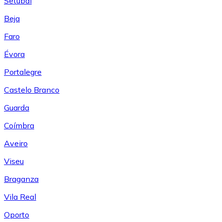
Setúbal
Beja
Faro
Évora
Portalegre
Castelo Branco
Guarda
Coímbra
Aveiro
Viseu
Braganza
Vila Real
Oporto