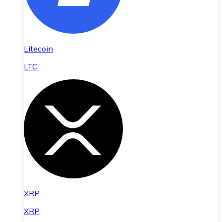
Litecoin
LTC
XRP
XRP