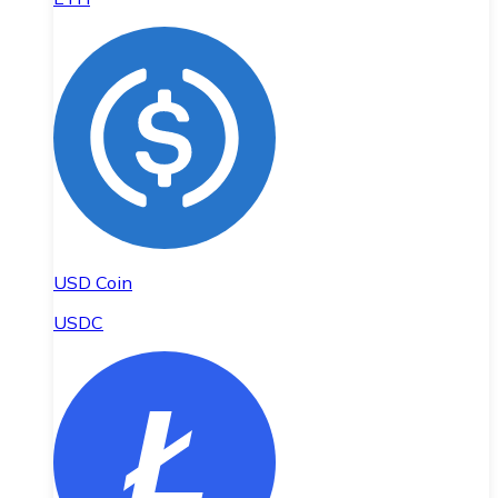
USD Coin
USDC