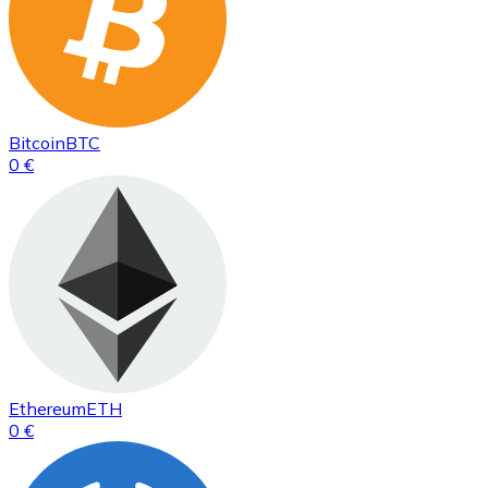
Bitcoin
BTC
0 €
Ethereum
ETH
0 €