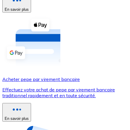
En savoir plus
Voir toutes
Coupons crypto
Achetez des cryptomonnaies en espèces et d'autres m
Acheter avec espèces
Virement SEPA
Ajoutez des fonds à votre compte Bitnovo ou effectuez 
Acheter avec virement bancaire
Acheter pepe par virement bancaire
Carte de crédit / débit
Effectuez votre achat de pepe par virement bancaire
Utilisez les cartes Visa et Mastercard pour acheter des
traditionnel rapidement et en toute sécurité.
Acheter avec carte
Boutique - Cartes
En savoir plus
Nouveau