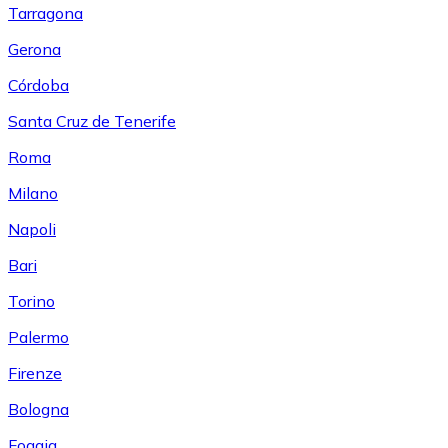
Tarragona
Gerona
Córdoba
Santa Cruz de Tenerife
Roma
Milano
Napoli
Bari
Torino
Palermo
Firenze
Bologna
Foggia