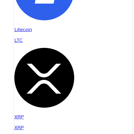
Litecoin
LTC
XRP
XRP