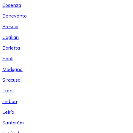
Cosenza
Benevento
Brescia
Cagliari
Barletta
Eboli
Modugno
Siracusa
Trani
Lisboa
Leiría
Santarém