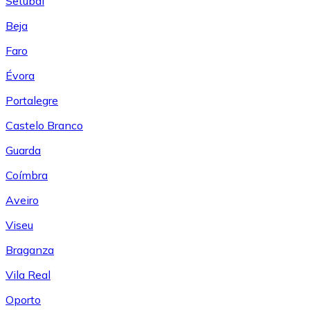
Setúbal
Beja
Faro
Évora
Portalegre
Castelo Branco
Guarda
Coímbra
Aveiro
Viseu
Braganza
Vila Real
Oporto