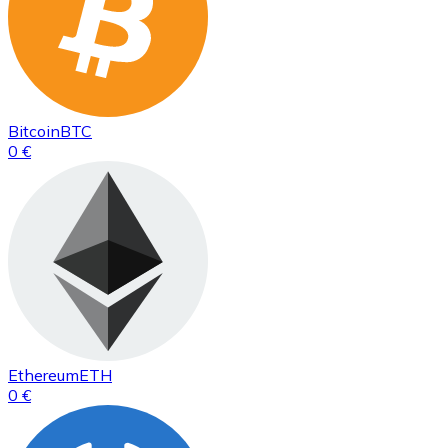
Bitcoin
BTC
0 €
Ethereum
ETH
0 €