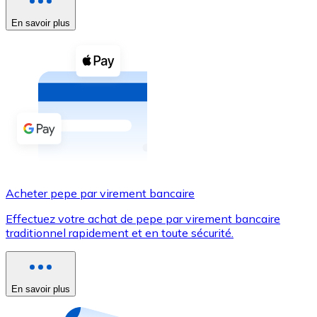
En savoir plus
Voir toutes
Coupons crypto
Achetez des cryptomonnaies en espèces et d'autres m
Acheter avec espèces
Virement SEPA
Ajoutez des fonds à votre compte Bitnovo ou effectuez 
Acheter avec virement bancaire
Acheter pepe par virement bancaire
Carte de crédit / débit
Effectuez votre achat de pepe par virement bancaire
Utilisez les cartes Visa et Mastercard pour acheter des
traditionnel rapidement et en toute sécurité.
Acheter avec carte
Boutique - Cartes
En savoir plus
Nouveau