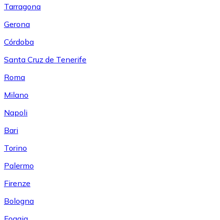
Tarragona
Gerona
Córdoba
Santa Cruz de Tenerife
Roma
Milano
Napoli
Bari
Torino
Palermo
Firenze
Bologna
Foggia