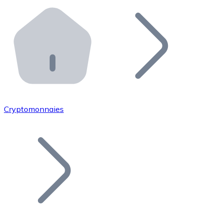
Effectuez des opérations de plus grande envergure. O
Distributeurs automatiques Bitnovo
Intégrez un ATM Bitnovo dans votre entreprise et per
API Bitnovo
Intégrez notre API dans votre écosystème.
Devenir Distributeur
Rejoignez notre réseau de distributeurs et commercialis
Cryptomonnaies
Lister un Token
Ajoutez le token de votre projet à notre service d'acha