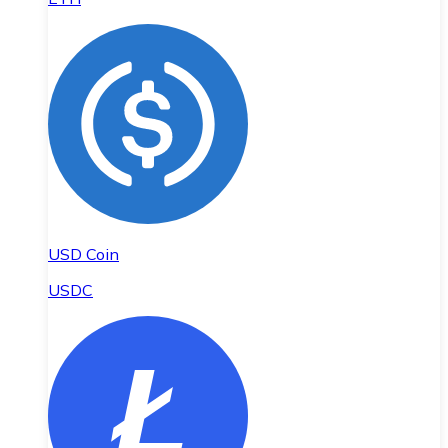
USD Coin
USDC