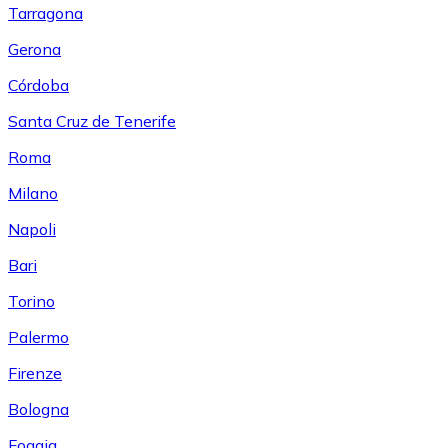
Tarragona
Gerona
Córdoba
Santa Cruz de Tenerife
Roma
Milano
Napoli
Bari
Torino
Palermo
Firenze
Bologna
Foggia