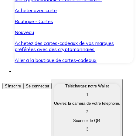
Acheter avec carte
Boutique - Cartes
Nouveau
Achetez des cartes-cadeaux de vos marques
préférées avec des cryptomonnaies.
Aller à la boutique de cartes-cadeaux
Acheter des Cryptomonnaies
S'inscrire
Se connecter
Téléchargez notre Wallet
1
Achetez les cryptomonnaies qui vous intéressent rapid
Ouvrez la caméra de votre téléphone.
Vendre des Cryptomonnaies
2
Convertissez vos cryptomonnaies en monnaie fiduciair
Scannez le QR.
3
Échanger (Swap)