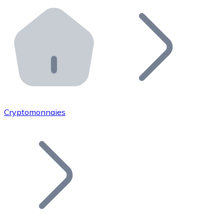
Effectuez des opérations de plus grande envergure. O
Distributeurs automatiques Bitnovo
Intégrez un ATM Bitnovo dans votre entreprise et per
API Bitnovo
Intégrez notre API dans votre écosystème.
Devenir Distributeur
Rejoignez notre réseau de distributeurs et commercialis
Cryptomonnaies
Lister un Token
Ajoutez le token de votre projet à notre service d'acha