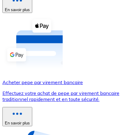
En savoir plus
Voir toutes
Coupons crypto
Achetez des cryptomonnaies en espèces et d'autres m
Acheter avec espèces
Virement SEPA
Ajoutez des fonds à votre compte Bitnovo ou effectuez 
Acheter avec virement bancaire
Acheter pepe par virement bancaire
Carte de crédit / débit
Effectuez votre achat de pepe par virement bancaire
Utilisez les cartes Visa et Mastercard pour acheter des
traditionnel rapidement et en toute sécurité.
Acheter avec carte
Boutique - Cartes
En savoir plus
Nouveau