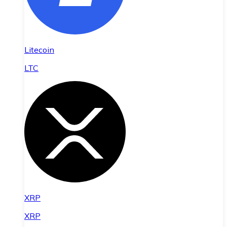
Litecoin
LTC
XRP
XRP