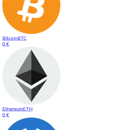
Bitcoin
BTC
0 €
Ethereum
ETH
0 €