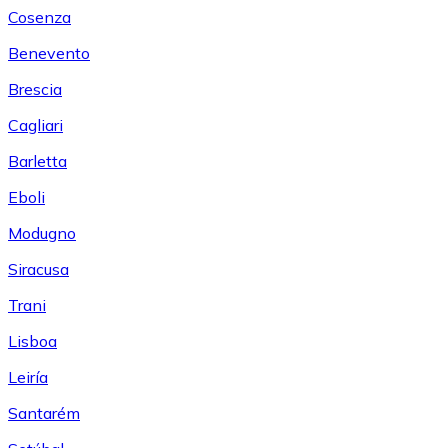
Cosenza
Benevento
Brescia
Cagliari
Barletta
Eboli
Modugno
Siracusa
Trani
Lisboa
Leiría
Santarém