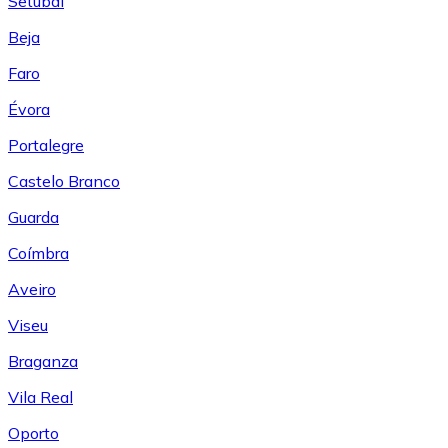
Setúbal
Beja
Faro
Évora
Portalegre
Castelo Branco
Guarda
Coímbra
Aveiro
Viseu
Braganza
Vila Real
Oporto