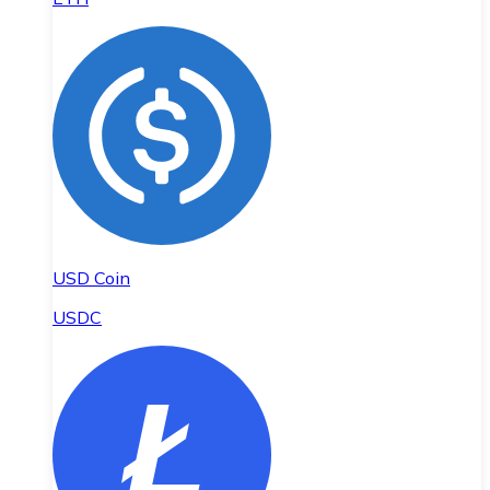
USD Coin
USDC