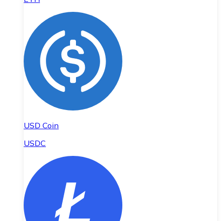
USD Coin
USDC