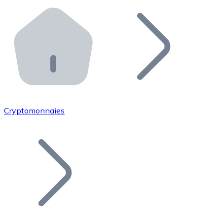
Effectuez des opérations de plus grande envergure. O
Distributeurs automatiques Bitnovo
Intégrez un ATM Bitnovo dans votre entreprise et per
API Bitnovo
Intégrez notre API dans votre écosystème.
Devenir Distributeur
Rejoignez notre réseau de distributeurs et commercialis
Cryptomonnaies
Lister un Token
Ajoutez le token de votre projet à notre service d'acha