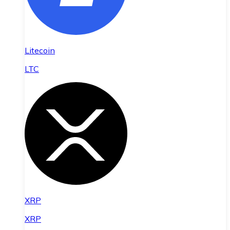
Litecoin
LTC
XRP
XRP