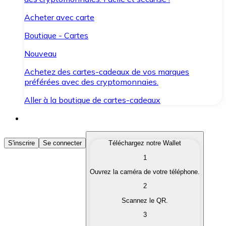
Acheter avec carte
Boutique - Cartes
Nouveau
Achetez des cartes-cadeaux de vos marques
préférées avec des cryptomonnaies.
Aller à la boutique de cartes-cadeaux
Acheter des Cryptomonnaies
S'inscrire
Se connecter
Téléchargez notre Wallet
1
Achetez les cryptomonnaies qui vous intéressent rapid
Ouvrez la caméra de votre téléphone.
Vendre des Cryptomonnaies
2
Convertissez vos cryptomonnaies en monnaie fiduciair
Scannez le QR.
3
Échanger (Swap)