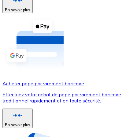
En savoir plus
Voir toutes
Coupons crypto
Achetez des cryptomonnaies en espèces et d'autres m
Acheter avec espèces
Virement SEPA
Ajoutez des fonds à votre compte Bitnovo ou effectuez 
Acheter avec virement bancaire
Acheter pepe par virement bancaire
Carte de crédit / débit
Effectuez votre achat de pepe par virement bancaire
Utilisez les cartes Visa et Mastercard pour acheter des
traditionnel rapidement et en toute sécurité.
Acheter avec carte
Boutique - Cartes
En savoir plus
Nouveau