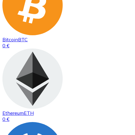
Bitcoin
BTC
0 €
Ethereum
ETH
0 €