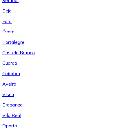
Setúbal
Beja
Faro
Évora
Portalegre
Castelo Branco
Guarda
Coímbra
Aveiro
Viseu
Braganza
Vila Real
Oporto