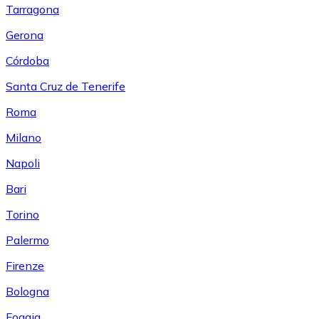
Tarragona
Gerona
Córdoba
Santa Cruz de Tenerife
Roma
Milano
Napoli
Bari
Torino
Palermo
Firenze
Bologna
Foggia