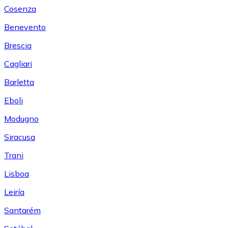
Cosenza
Benevento
Brescia
Cagliari
Barletta
Eboli
Modugno
Siracusa
Trani
Lisboa
Leiría
Santarém