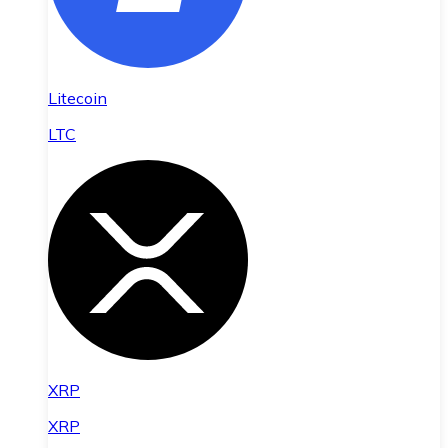
Litecoin
LTC
XRP
XRP