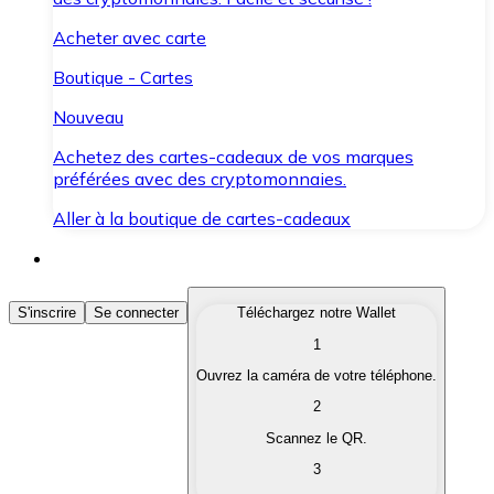
Acheter avec carte
Boutique - Cartes
Nouveau
Achetez des cartes-cadeaux de vos marques
préférées avec des cryptomonnaies.
Aller à la boutique de cartes-cadeaux
Acheter des Cryptomonnaies
S'inscrire
Se connecter
Téléchargez notre Wallet
1
Achetez les cryptomonnaies qui vous intéressent rapid
Ouvrez la caméra de votre téléphone.
Vendre des Cryptomonnaies
2
Convertissez vos cryptomonnaies en monnaie fiduciair
Scannez le QR.
3
Échanger (Swap)