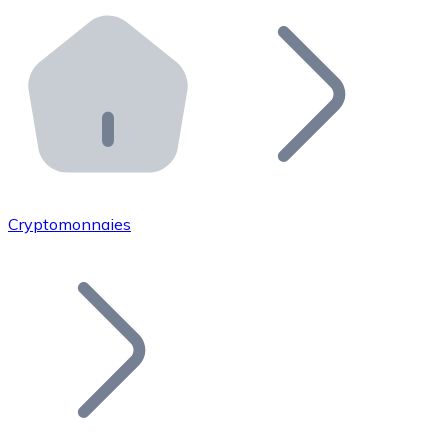
Effectuez des opérations de plus grande envergure. O
Distributeurs automatiques Bitnovo
Intégrez un ATM Bitnovo dans votre entreprise et per
API Bitnovo
Intégrez notre API dans votre écosystème.
Devenir Distributeur
Rejoignez notre réseau de distributeurs et commercialis
Cryptomonnaies
Lister un Token
Ajoutez le token de votre projet à notre service d'acha