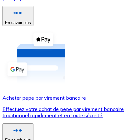
Voir toutes
Coupons crypto
En savoir plus
Achetez des cryptomonnaies en espèces et d'autres m
Acheter avec espèces
Virement SEPA
Ajoutez des fonds à votre compte Bitnovo ou effectuez 
Acheter avec virement bancaire
Carte de crédit / débit
Acheter pepe par virement bancaire
Utilisez les cartes Visa et Mastercard pour acheter des
Effectuez votre achat de pepe par virement bancaire
Acheter avec carte
traditionnel rapidement et en toute sécurité.
Boutique - Cartes
Nouveau