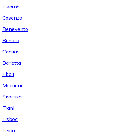
Livorno
Cosenza
Benevento
Brescia
Cagliari
Barletta
Eboli
Modugno
Siracusa
Trani
Lisboa
Leiría