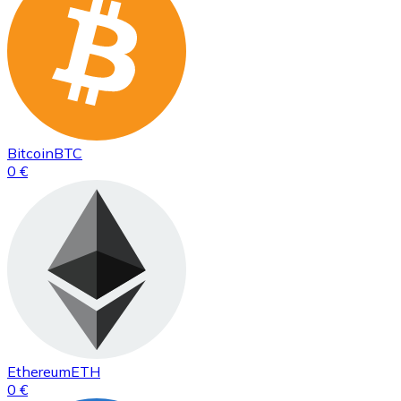
Bitcoin
BTC
0 €
Ethereum
ETH
0 €