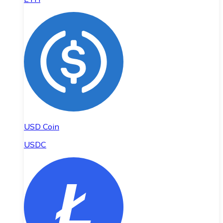
USD Coin
USDC