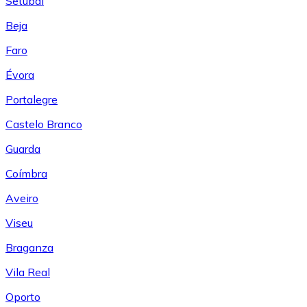
Setúbal
Beja
Faro
Évora
Portalegre
Castelo Branco
Guarda
Coímbra
Aveiro
Viseu
Braganza
Vila Real
Oporto