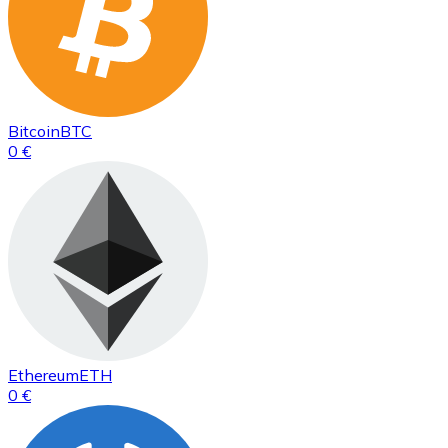
Bitcoin
BTC
0 €
Ethereum
ETH
0 €