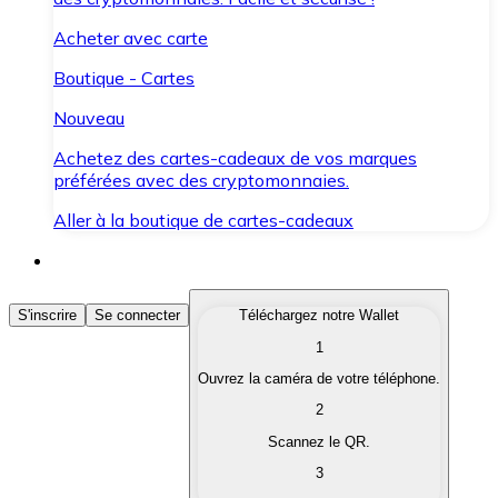
Acheter avec carte
Boutique - Cartes
Nouveau
Achetez des cartes-cadeaux de vos marques
préférées avec des cryptomonnaies.
Aller à la boutique de cartes-cadeaux
Acheter des Cryptomonnaies
S'inscrire
Se connecter
Téléchargez notre Wallet
1
Achetez les cryptomonnaies qui vous intéressent rapid
Ouvrez la caméra de votre téléphone.
Vendre des Cryptomonnaies
2
Convertissez vos cryptomonnaies en monnaie fiduciair
Scannez le QR.
3
Échanger (Swap)