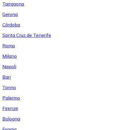
Tarragona
Gerona
Córdoba
Santa Cruz de Tenerife
Roma
Milano
Napoli
Bari
Torino
Palermo
Firenze
Bologna
Foggia