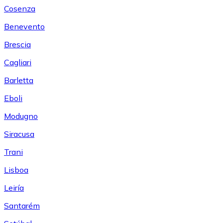
Cosenza
Benevento
Brescia
Cagliari
Barletta
Eboli
Modugno
Siracusa
Trani
Lisboa
Leiría
Santarém