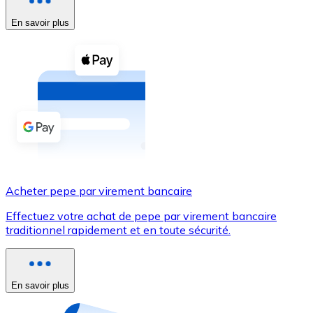
En savoir plus
Voir toutes
Coupons crypto
Achetez des cryptomonnaies en espèces et d'autres m
Acheter avec espèces
Virement SEPA
Ajoutez des fonds à votre compte Bitnovo ou effectuez 
Acheter avec virement bancaire
Acheter pepe par virement bancaire
Carte de crédit / débit
Effectuez votre achat de pepe par virement bancaire
Utilisez les cartes Visa et Mastercard pour acheter des
traditionnel rapidement et en toute sécurité.
Acheter avec carte
Boutique - Cartes
En savoir plus
Nouveau