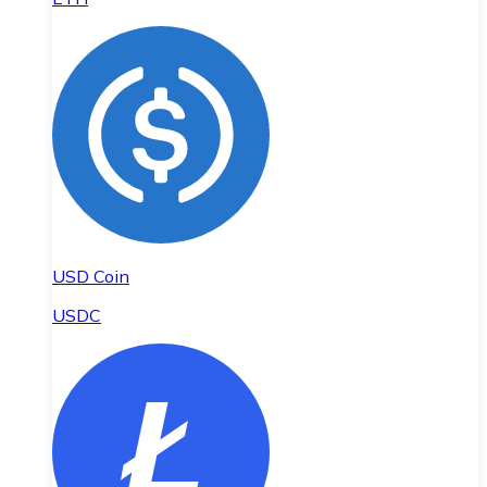
USD Coin
USDC