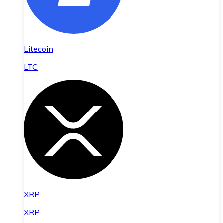
Litecoin
LTC
XRP
XRP