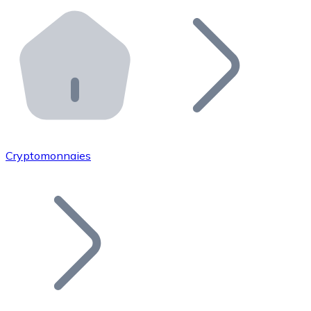
Effectuez des opérations de plus grande envergure. O
Distributeurs automatiques Bitnovo
Intégrez un ATM Bitnovo dans votre entreprise et per
API Bitnovo
Intégrez notre API dans votre écosystème.
Devenir Distributeur
Rejoignez notre réseau de distributeurs et commercialis
Cryptomonnaies
Lister un Token
Ajoutez le token de votre projet à notre service d'acha