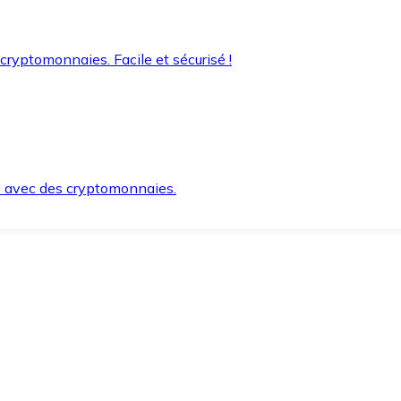
 cryptomonnaies. Facile et sécurisé !
s avec des cryptomonnaies.
ement et en toute sécurité.
e lorsque vous en avez besoin.