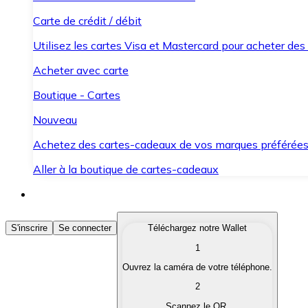
Carte de crédit / débit
Utilisez les cartes Visa et Mastercard pour acheter des
Acheter avec carte
Boutique - Cartes
Nouveau
Achetez des cartes-cadeaux de vos marques préférée
Aller à la boutique de cartes-cadeaux
Acheter des Cryptomonnaies
S'inscrire
Se connecter
Téléchargez notre Wallet
1
Achetez les cryptomonnaies qui vous intéressent rapid
Ouvrez la caméra de votre téléphone.
Vendre des Cryptomonnaies
2
Convertissez vos cryptomonnaies en monnaie fiduciair
Scannez le QR.