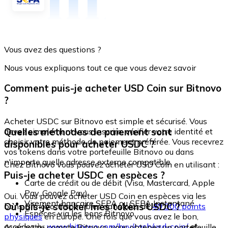
Vous avez des questions ?
Nous vous expliquons tout ce que vous devez savoir
Comment puis-je acheter USD Coin sur Bitnovo
?
Acheter USDC sur Bitnovo est simple et sécurisé. Vous
Quelles méthodes de paiement sont
devez simplement vous inscrire, vérifier votre identité et
choisir votre méthode de paiement préférée. Vous recevrez
disponibles pour acheter USDC ?
vos tokens dans votre portefeuille Bitnovo ou dans
n'importe quelle adresse externe compatible.
Chez Bitnovo vous pouvez acheter USD Coin en utilisant :
Puis-je acheter USDC en espèces ?
Carte de crédit ou de débit (Visa, Mastercard, Apple
Pay, Google Pay)
Oui. Vous pouvez acheter USD Coin en espèces via les
Virement bancaire SEPA ou SEPA Instantané
Où puis-je stocker mes tokens USDC ?
bons Bitnovo, disponibles dans plus de
40 000 points
Espèces via les bons Bitnovo
physiques
en Europe. Une fois que vous avez le bon,
accédez à :
www.bitnovo.com/buy/cash/usd-coin/
et
Avec votre compte Bitnovo, vous obtenez un portefeuille