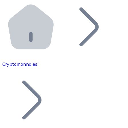
Effectuez des opérations de plus grande envergure. O
Distributeurs automatiques Bitnovo
Intégrez un ATM Bitnovo dans votre entreprise et per
API Bitnovo
Intégrez notre API dans votre écosystème.
Devenir Distributeur
Rejoignez notre réseau de distributeurs et commercialis
Cryptomonnaies
Lister un Token
Ajoutez le token de votre projet à notre service d'acha