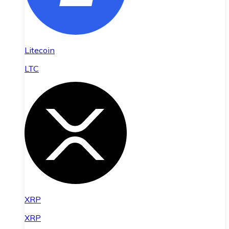
Litecoin
LTC
XRP
XRP