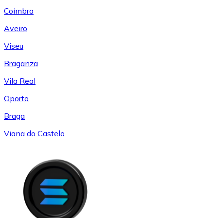
Coímbra
Aveiro
Viseu
Braganza
Vila Real
Oporto
Braga
Viana do Castelo