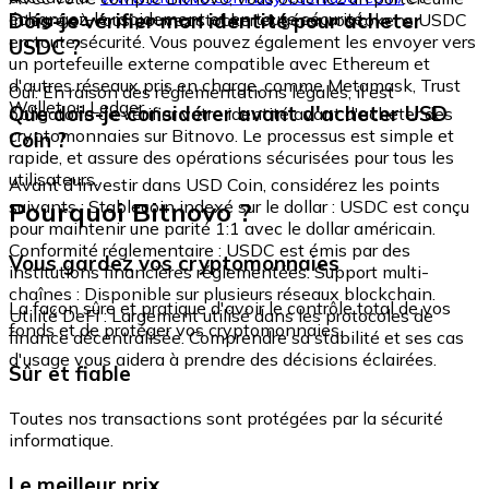
échangez-le rapidement et en toute sécurité.
Dois-je vérifier mon identité pour acheter
intégré où vous pouvez stocker et gérer vos tokens USDC
en toute sécurité. Vous pouvez également les envoyer vers
USDC ?
un portefeuille externe compatible avec Ethereum et
d'autres réseaux pris en charge, comme Metamask, Trust
Oui. En raison des réglementations légales, il est
Wallet ou Ledger.
Que dois-je considérer avant d'acheter USD
obligatoire de vérifier votre identité avant d'acheter des
cryptomonnaies sur Bitnovo. Le processus est simple et
Coin ?
rapide, et assure des opérations sécurisées pour tous les
utilisateurs.
Avant d'investir dans USD Coin, considérez les points
Pourquoi Bitnovo ?
suivants : Stablecoin indexé sur le dollar : USDC est conçu
pour maintenir une parité 1:1 avec le dollar américain.
Conformité réglementaire : USDC est émis par des
Vous gardez vos cryptomonnaies
institutions financières réglementées. Support multi-
chaînes : Disponible sur plusieurs réseaux blockchain.
La façon sûre et pratique d'avoir le contrôle total de vos
Utilité DeFi : Largement utilisé dans les protocoles de
fonds et de protéger vos cryptomonnaies.
finance décentralisée. Comprendre sa stabilité et ses cas
d'usage vous aidera à prendre des décisions éclairées.
Sûr et fiable
Toutes nos transactions sont protégées par la sécurité
informatique.
Le meilleur prix