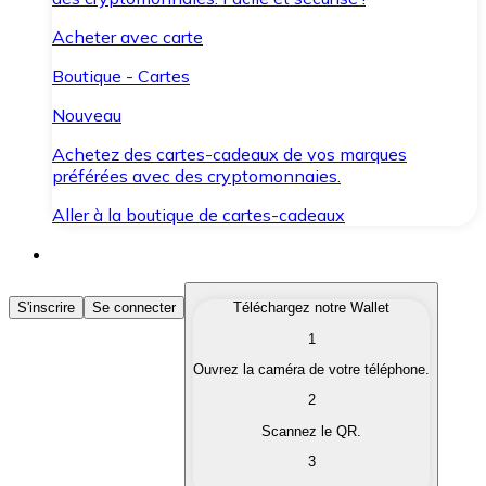
Acheter avec carte
Boutique - Cartes
Nouveau
Achetez des cartes-cadeaux de vos marques
préférées avec des cryptomonnaies.
Aller à la boutique de cartes-cadeaux
Acheter des Cryptomonnaies
S'inscrire
Se connecter
Téléchargez notre Wallet
1
Achetez les cryptomonnaies qui vous intéressent rapid
Ouvrez la caméra de votre téléphone.
Vendre des Cryptomonnaies
2
Convertissez vos cryptomonnaies en monnaie fiduciair
Scannez le QR.
3
Échanger (Swap)