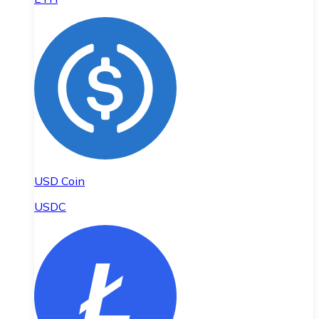
USD Coin
USDC