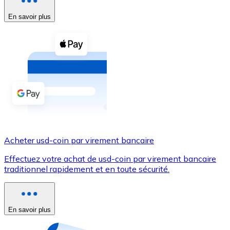
En savoir plus
Voir toutes
Coupons crypto
Achetez des cryptomonnaies en espèces et d'autres m
Acheter avec espèces
Virement SEPA
Ajoutez des fonds à votre compte Bitnovo ou effectuez 
Acheter avec virement bancaire
Acheter usd-coin par virement bancaire
Carte de crédit / débit
Effectuez votre achat de usd-coin par virement bancaire
Utilisez les cartes Visa et Mastercard pour acheter des
traditionnel rapidement et en toute sécurité.
Acheter avec carte
Boutique - Cartes
En savoir plus
Nouveau