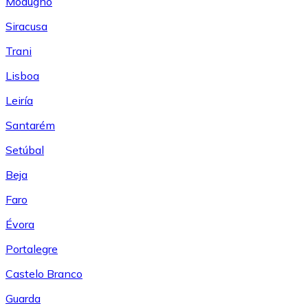
Modugno
Siracusa
Trani
Lisboa
Leiría
Santarém
Setúbal
Beja
Faro
Évora
Portalegre
Castelo Branco
Guarda