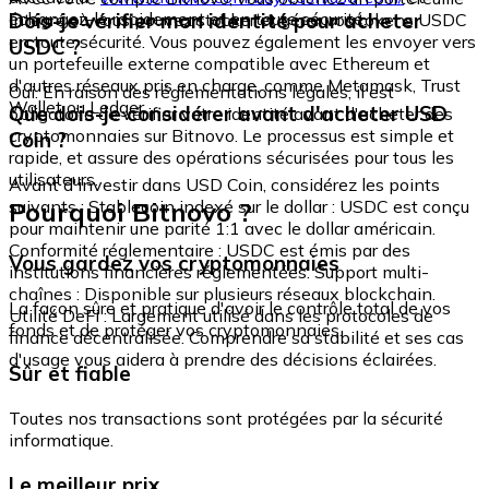
échangez-le rapidement et en toute sécurité.
Dois-je vérifier mon identité pour acheter
intégré où vous pouvez stocker et gérer vos tokens USDC
en toute sécurité. Vous pouvez également les envoyer vers
USDC ?
un portefeuille externe compatible avec Ethereum et
d'autres réseaux pris en charge, comme Metamask, Trust
Oui. En raison des réglementations légales, il est
Wallet ou Ledger.
Que dois-je considérer avant d'acheter USD
obligatoire de vérifier votre identité avant d'acheter des
cryptomonnaies sur Bitnovo. Le processus est simple et
Coin ?
rapide, et assure des opérations sécurisées pour tous les
utilisateurs.
Avant d'investir dans USD Coin, considérez les points
Pourquoi Bitnovo ?
suivants : Stablecoin indexé sur le dollar : USDC est conçu
pour maintenir une parité 1:1 avec le dollar américain.
Conformité réglementaire : USDC est émis par des
Vous gardez vos cryptomonnaies
institutions financières réglementées. Support multi-
chaînes : Disponible sur plusieurs réseaux blockchain.
La façon sûre et pratique d'avoir le contrôle total de vos
Utilité DeFi : Largement utilisé dans les protocoles de
fonds et de protéger vos cryptomonnaies.
finance décentralisée. Comprendre sa stabilité et ses cas
d'usage vous aidera à prendre des décisions éclairées.
Sûr et fiable
Toutes nos transactions sont protégées par la sécurité
informatique.
Le meilleur prix