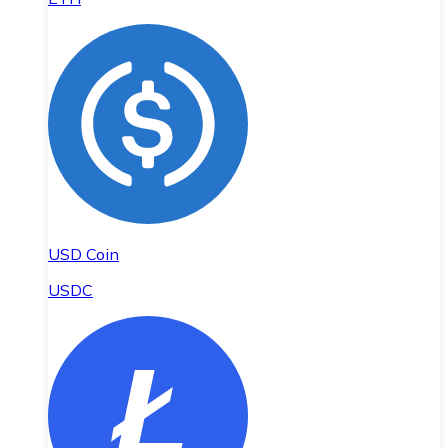
USD Coin
USDC