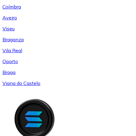
Coímbra
Aveiro
Viseu
Braganza
Vila Real
Oporto
Braga
Viana do Castelo