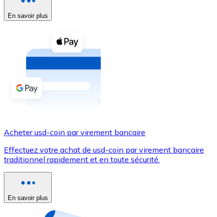
En savoir plus
Voir toutes
Coupons crypto
Achetez des cryptomonnaies en espèces et d'autres m
Acheter avec espèces
Virement SEPA
Ajoutez des fonds à votre compte Bitnovo ou effectuez 
Acheter avec virement bancaire
Acheter usd-coin par virement bancaire
Carte de crédit / débit
Effectuez votre achat de usd-coin par virement bancaire
Utilisez les cartes Visa et Mastercard pour acheter des
traditionnel rapidement et en toute sécurité.
Acheter avec carte
Boutique - Cartes
En savoir plus
Nouveau