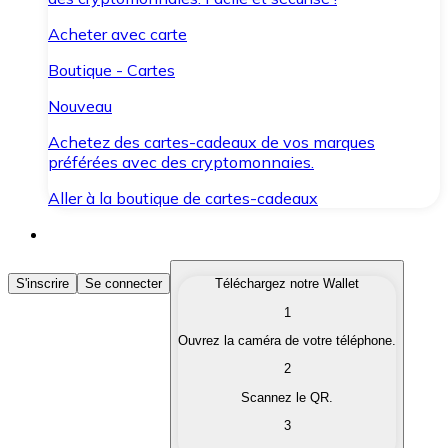
Acheter avec carte
Boutique - Cartes
Nouveau
Achetez des cartes-cadeaux de vos marques
préférées avec des cryptomonnaies.
Aller à la boutique de cartes-cadeaux
Acheter des Cryptomonnaies
S'inscrire
Se connecter
Téléchargez notre Wallet
1
Achetez les cryptomonnaies qui vous intéressent rapid
Ouvrez la caméra de votre téléphone.
Vendre des Cryptomonnaies
2
Convertissez vos cryptomonnaies en monnaie fiduciair
Scannez le QR.
3
Échanger (Swap)