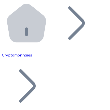
Effectuez des opérations de plus grande envergure. O
Distributeurs automatiques Bitnovo
Intégrez un ATM Bitnovo dans votre entreprise et per
API Bitnovo
Intégrez notre API dans votre écosystème.
Devenir Distributeur
Rejoignez notre réseau de distributeurs et commercialis
Cryptomonnaies
Lister un Token
Ajoutez le token de votre projet à notre service d'acha