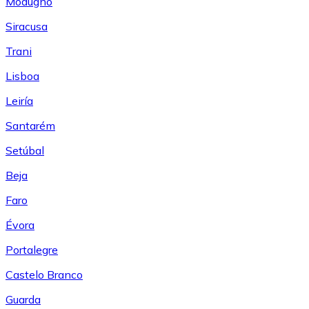
Modugno
Siracusa
Trani
Lisboa
Leiría
Santarém
Setúbal
Beja
Faro
Évora
Portalegre
Castelo Branco
Guarda