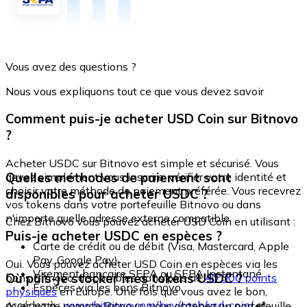
Vous avez des questions ?
Nous vous expliquons tout ce que vous devez savoir
Comment puis-je acheter USD Coin sur Bitnovo
?
Acheter USDC sur Bitnovo est simple et sécurisé. Vous
Quelles méthodes de paiement sont
devez simplement vous inscrire, vérifier votre identité et
choisir votre méthode de paiement préférée. Vous recevrez
disponibles pour acheter USDC ?
vos tokens dans votre portefeuille Bitnovo ou dans
n'importe quelle adresse externe compatible.
Chez Bitnovo vous pouvez acheter USD Coin en utilisant :
Puis-je acheter USDC en espèces ?
Carte de crédit ou de débit (Visa, Mastercard, Apple
Pay, Google Pay)
Oui. Vous pouvez acheter USD Coin en espèces via les
Virement bancaire SEPA ou SEPA Instantané
Où puis-je stocker mes tokens USDC ?
bons Bitnovo, disponibles dans plus de
40 000 points
Espèces via les bons Bitnovo
physiques
en Europe. Une fois que vous avez le bon,
accédez à :
www.bitnovo.com/buy/cash/usd-coin/
et
Avec votre compte Bitnovo, vous obtenez un portefeuille