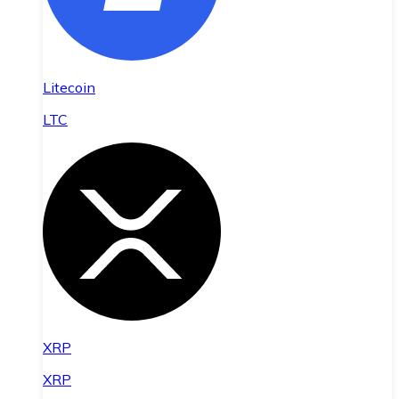
Litecoin
LTC
XRP
XRP