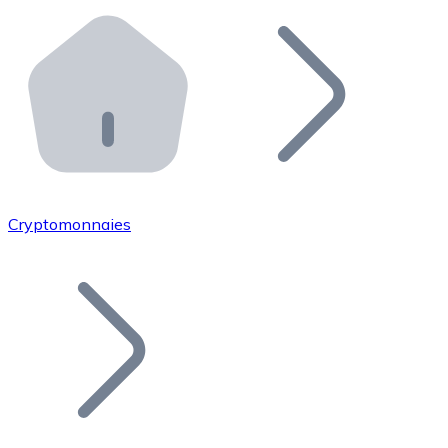
Effectuez des opérations de plus grande envergure. O
Distributeurs automatiques Bitnovo
Intégrez un ATM Bitnovo dans votre entreprise et per
API Bitnovo
Intégrez notre API dans votre écosystème.
Devenir Distributeur
Rejoignez notre réseau de distributeurs et commercialis
Cryptomonnaies
Lister un Token
Ajoutez le token de votre projet à notre service d'acha