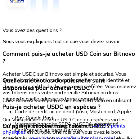
Vous avez des questions ?
Nous vous expliquons tout ce que vous devez savoir
Comment puis-je acheter USD Coin sur Bitnovo
?
Acheter USDC sur Bitnovo est simple et sécurisé. Vous
Quelles méthodes de paiement sont
devez simplement vous inscrire, vérifier votre identité et
choisir votre méthode de paiement préférée. Vous recevrez
disponibles pour acheter USDC ?
vos tokens dans votre portefeuille Bitnovo ou dans
n'importe quelle adresse externe compatible.
Chez Bitnovo vous pouvez acheter USD Coin en utilisant :
Puis-je acheter USDC en espèces ?
Carte de crédit ou de débit (Visa, Mastercard, Apple
Pay, Google Pay)
Oui. Vous pouvez acheter USD Coin en espèces via les
Virement bancaire SEPA ou SEPA Instantané
Où puis-je stocker mes tokens USDC ?
bons Bitnovo, disponibles dans plus de
40 000 points
Espèces via les bons Bitnovo
physiques
en Europe. Une fois que vous avez le bon,
accédez à :
www.bitnovo.com/buy/cash/usd-coin/
et
Avec votre compte Bitnovo, vous obtenez un portefeuille