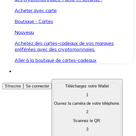
Acheter avec carte
Boutique - Cartes
Nouveau
Achetez des cartes-cadeaux de vos marques
préférées avec des cryptomonnaies.
Aller à la boutique de cartes-cadeaux
Acheter des Cryptomonnaies
S'inscrire
Se connecter
Téléchargez notre Wallet
1
Achetez les cryptomonnaies qui vous intéressent rapid
Ouvrez la caméra de votre téléphone.
Vendre des Cryptomonnaies
2
Convertissez vos cryptomonnaies en monnaie fiduciair
Scannez le QR.
3
Échanger (Swap)