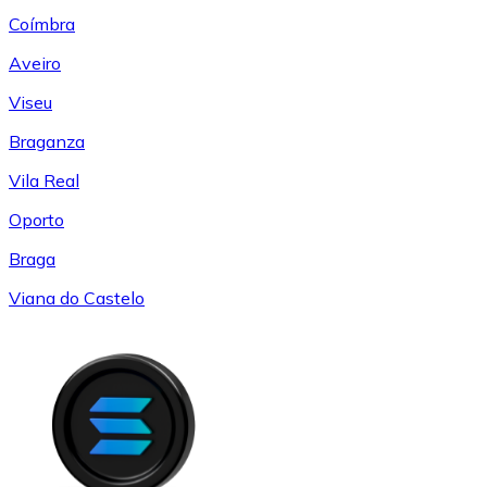
Coímbra
Aveiro
Viseu
Braganza
Vila Real
Oporto
Braga
Viana do Castelo