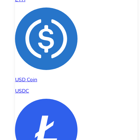
USD Coin
USDC