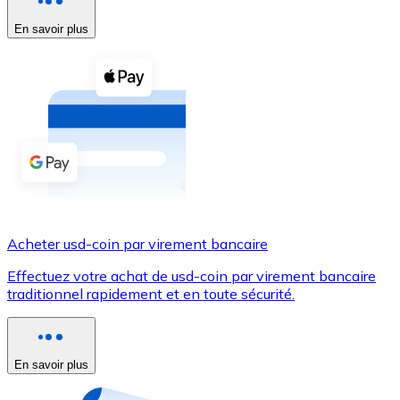
En savoir plus
Voir toutes
Coupons crypto
Achetez des cryptomonnaies en espèces et d'autres m
Acheter avec espèces
Virement SEPA
Ajoutez des fonds à votre compte Bitnovo ou effectuez 
Acheter avec virement bancaire
Acheter usd-coin par virement bancaire
Carte de crédit / débit
Effectuez votre achat de usd-coin par virement bancaire
Utilisez les cartes Visa et Mastercard pour acheter des
traditionnel rapidement et en toute sécurité.
Acheter avec carte
Boutique - Cartes
En savoir plus
Nouveau