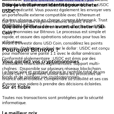
échangez-le rapidement et en toute sécurité.
Dois-je vérifier mon identité pour acheter
intégré où vous pouvez stocker et gérer vos tokens USDC
en toute sécurité. Vous pouvez également les envoyer vers
USDC ?
un portefeuille externe compatible avec Ethereum et
d'autres réseaux pris en charge, comme Metamask, Trust
Oui. En raison des réglementations légales, il est
Wallet ou Ledger.
Que dois-je considérer avant d'acheter USD
obligatoire de vérifier votre identité avant d'acheter des
cryptomonnaies sur Bitnovo. Le processus est simple et
Coin ?
rapide, et assure des opérations sécurisées pour tous les
utilisateurs.
Avant d'investir dans USD Coin, considérez les points
Pourquoi Bitnovo ?
suivants : Stablecoin indexé sur le dollar : USDC est conçu
pour maintenir une parité 1:1 avec le dollar américain.
Conformité réglementaire : USDC est émis par des
Vous gardez vos cryptomonnaies
institutions financières réglementées. Support multi-
chaînes : Disponible sur plusieurs réseaux blockchain.
La façon sûre et pratique d'avoir le contrôle total de vos
Utilité DeFi : Largement utilisé dans les protocoles de
fonds et de protéger vos cryptomonnaies.
finance décentralisée. Comprendre sa stabilité et ses cas
d'usage vous aidera à prendre des décisions éclairées.
Sûr et fiable
Toutes nos transactions sont protégées par la sécurité
informatique.
Le meilleur prix