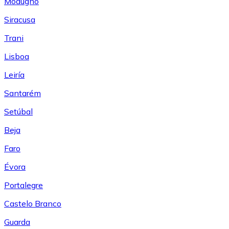
Modugno
Siracusa
Trani
Lisboa
Leiría
Santarém
Setúbal
Beja
Faro
Évora
Portalegre
Castelo Branco
Guarda