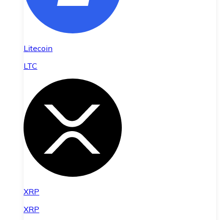
Litecoin
LTC
XRP
XRP