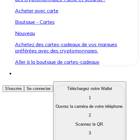
Acheter avec carte
Boutique - Cartes
Nouveau
Achetez des cartes-cadeaux de vos marques
préférées avec des cryptomonnaies.
Aller à la boutique de cartes-cadeaux
Acheter des Cryptomonnaies
S'inscrire
Se connecter
Téléchargez notre Wallet
1
Achetez les cryptomonnaies qui vous intéressent rapid
Ouvrez la caméra de votre téléphone.
Vendre des Cryptomonnaies
2
Convertissez vos cryptomonnaies en monnaie fiduciair
Scannez le QR.
3
Échanger (Swap)