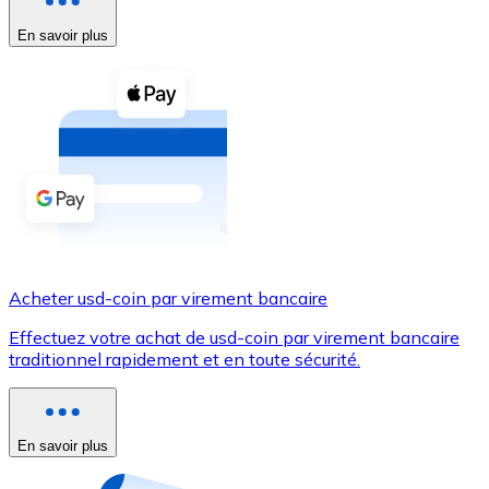
En savoir plus
Voir toutes
Coupons crypto
Achetez des cryptomonnaies en espèces et d'autres m
Acheter avec espèces
Virement SEPA
Ajoutez des fonds à votre compte Bitnovo ou effectuez 
Acheter avec virement bancaire
Acheter usd-coin par virement bancaire
Carte de crédit / débit
Effectuez votre achat de usd-coin par virement bancaire
Utilisez les cartes Visa et Mastercard pour acheter des
traditionnel rapidement et en toute sécurité.
Acheter avec carte
Boutique - Cartes
En savoir plus
Nouveau