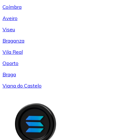
Coímbra
Aveiro
Viseu
Braganza
Vila Real
Oporto
Braga
Viana do Castelo