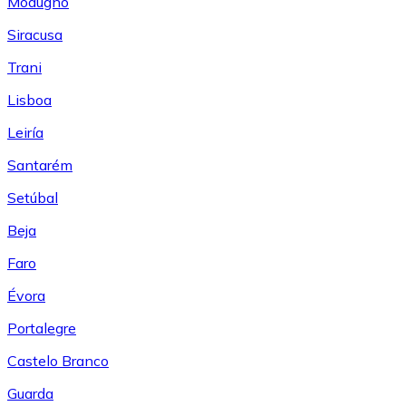
Modugno
Siracusa
Trani
Lisboa
Leiría
Santarém
Setúbal
Beja
Faro
Évora
Portalegre
Castelo Branco
Guarda