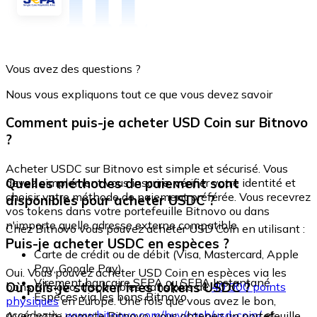
Vous avez des questions ?
Nous vous expliquons tout ce que vous devez savoir
Comment puis-je acheter USD Coin sur Bitnovo
?
Acheter USDC sur Bitnovo est simple et sécurisé. Vous
Quelles méthodes de paiement sont
devez simplement vous inscrire, vérifier votre identité et
choisir votre méthode de paiement préférée. Vous recevrez
disponibles pour acheter USDC ?
vos tokens dans votre portefeuille Bitnovo ou dans
n'importe quelle adresse externe compatible.
Chez Bitnovo vous pouvez acheter USD Coin en utilisant :
Puis-je acheter USDC en espèces ?
Carte de crédit ou de débit (Visa, Mastercard, Apple
Pay, Google Pay)
Oui. Vous pouvez acheter USD Coin en espèces via les
Virement bancaire SEPA ou SEPA Instantané
Où puis-je stocker mes tokens USDC ?
bons Bitnovo, disponibles dans plus de
40 000 points
Espèces via les bons Bitnovo
physiques
en Europe. Une fois que vous avez le bon,
accédez à :
www.bitnovo.com/buy/cash/usd-coin/
et
Avec votre compte Bitnovo, vous obtenez un portefeuille