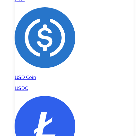
USD Coin
USDC