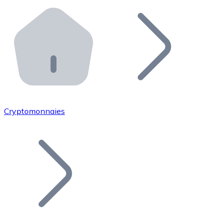
Effectuez des opérations de plus grande envergure. O
Distributeurs automatiques Bitnovo
Intégrez un ATM Bitnovo dans votre entreprise et per
API Bitnovo
Intégrez notre API dans votre écosystème.
Devenir Distributeur
Rejoignez notre réseau de distributeurs et commercialis
Cryptomonnaies
Lister un Token
Ajoutez le token de votre projet à notre service d'acha