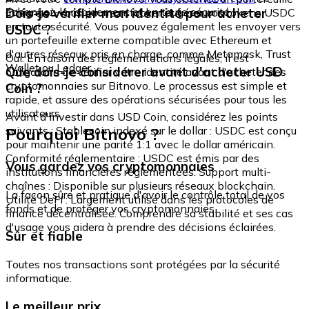
échangez-le rapidement et en toute sécurité.
Dois-je vérifier mon identité pour acheter
intégré où vous pouvez stocker et gérer vos tokens USDC
en toute sécurité. Vous pouvez également les envoyer vers
USDC ?
un portefeuille externe compatible avec Ethereum et
d'autres réseaux pris en charge, comme Metamask, Trust
Oui. En raison des réglementations légales, il est
Wallet ou Ledger.
Que dois-je considérer avant d'acheter USD
obligatoire de vérifier votre identité avant d'acheter des
cryptomonnaies sur Bitnovo. Le processus est simple et
Coin ?
rapide, et assure des opérations sécurisées pour tous les
utilisateurs.
Avant d'investir dans USD Coin, considérez les points
Pourquoi Bitnovo ?
suivants : Stablecoin indexé sur le dollar : USDC est conçu
pour maintenir une parité 1:1 avec le dollar américain.
Conformité réglementaire : USDC est émis par des
Vous gardez vos cryptomonnaies
institutions financières réglementées. Support multi-
chaînes : Disponible sur plusieurs réseaux blockchain.
La façon sûre et pratique d'avoir le contrôle total de vos
Utilité DeFi : Largement utilisé dans les protocoles de
fonds et de protéger vos cryptomonnaies.
finance décentralisée. Comprendre sa stabilité et ses cas
d'usage vous aidera à prendre des décisions éclairées.
Sûr et fiable
Toutes nos transactions sont protégées par la sécurité
informatique.
Le meilleur prix