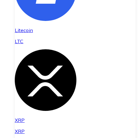
Litecoin
LTC
XRP
XRP