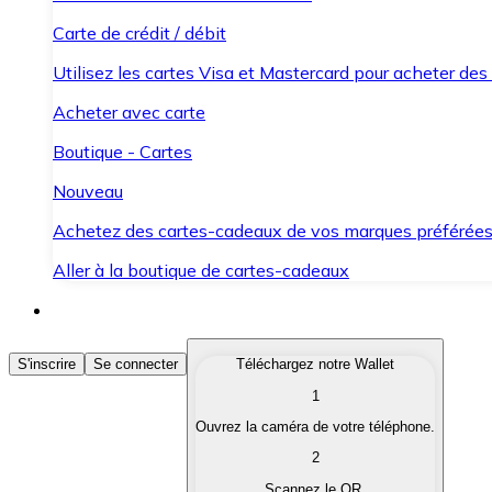
Carte de crédit / débit
Utilisez les cartes Visa et Mastercard pour acheter des
Acheter avec carte
Boutique - Cartes
Nouveau
Achetez des cartes-cadeaux de vos marques préférée
Aller à la boutique de cartes-cadeaux
Acheter des Cryptomonnaies
S'inscrire
Se connecter
Téléchargez notre Wallet
1
Achetez les cryptomonnaies qui vous intéressent rapid
Ouvrez la caméra de votre téléphone.
Vendre des Cryptomonnaies
2
Convertissez vos cryptomonnaies en monnaie fiduciair
Scannez le QR.