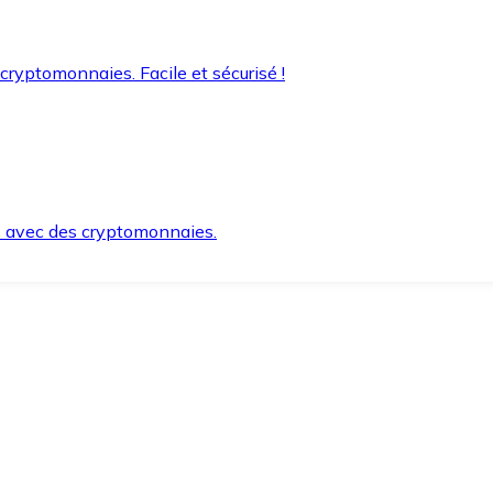
 cryptomonnaies. Facile et sécurisé !
s avec des cryptomonnaies.
ement et en toute sécurité.
e lorsque vous en avez besoin.