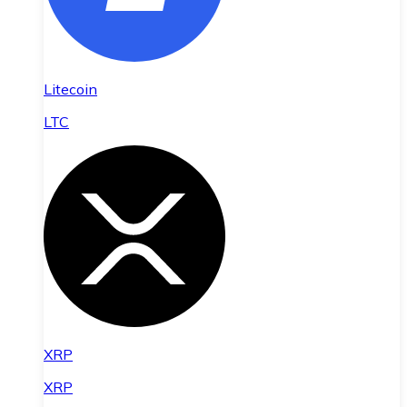
Litecoin
LTC
XRP
XRP