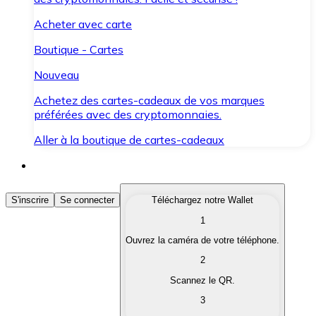
Acheter avec carte
Boutique - Cartes
Nouveau
Achetez des cartes-cadeaux de vos marques
préférées avec des cryptomonnaies.
Aller à la boutique de cartes-cadeaux
Acheter des Cryptomonnaies
S'inscrire
Se connecter
Téléchargez notre Wallet
1
Achetez les cryptomonnaies qui vous intéressent rapid
Ouvrez la caméra de votre téléphone.
Vendre des Cryptomonnaies
2
Convertissez vos cryptomonnaies en monnaie fiduciair
Scannez le QR.
3
Échanger (Swap)