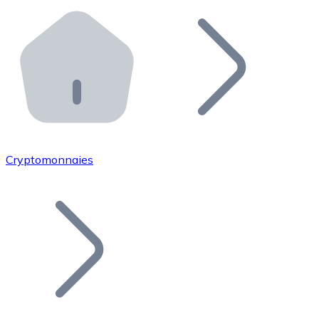
Effectuez des opérations de plus grande envergure. O
Distributeurs automatiques Bitnovo
Intégrez un ATM Bitnovo dans votre entreprise et per
API Bitnovo
Intégrez notre API dans votre écosystème.
Devenir Distributeur
Rejoignez notre réseau de distributeurs et commercialis
Cryptomonnaies
Lister un Token
Ajoutez le token de votre projet à notre service d'acha