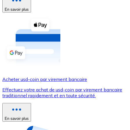
En savoir plus
Voir toutes
Coupons crypto
Achetez des cryptomonnaies en espèces et d'autres m
Acheter avec espèces
Virement SEPA
Ajoutez des fonds à votre compte Bitnovo ou effectuez 
Acheter avec virement bancaire
Acheter usd-coin par virement bancaire
Carte de crédit / débit
Effectuez votre achat de usd-coin par virement bancaire
Utilisez les cartes Visa et Mastercard pour acheter des
traditionnel rapidement et en toute sécurité.
Acheter avec carte
Boutique - Cartes
En savoir plus
Nouveau