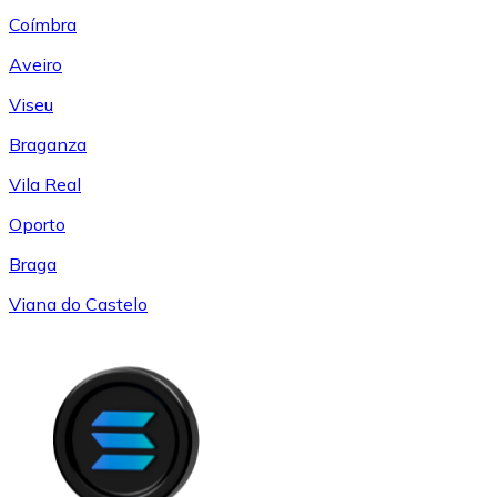
Coímbra
Aveiro
Viseu
Braganza
Vila Real
Oporto
Braga
Viana do Castelo