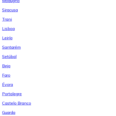
Modugno
Siracusa
Trani
Lisboa
Leiría
Santarém
Setúbal
Beja
Faro
Évora
Portalegre
Castelo Branco
Guarda