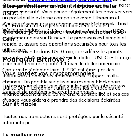
échangez-le rapidement et en toute sécurité.
Dois-je vérifier mon identité pour acheter
intégré où vous pouvez stocker et gérer vos tokens USDC
en toute sécurité. Vous pouvez également les envoyer vers
USDC ?
un portefeuille externe compatible avec Ethereum et
d'autres réseaux pris en charge, comme Metamask, Trust
Oui. En raison des réglementations légales, il est
Wallet ou Ledger.
Que dois-je considérer avant d'acheter USD
obligatoire de vérifier votre identité avant d'acheter des
cryptomonnaies sur Bitnovo. Le processus est simple et
Coin ?
rapide, et assure des opérations sécurisées pour tous les
utilisateurs.
Avant d'investir dans USD Coin, considérez les points
Pourquoi Bitnovo ?
suivants : Stablecoin indexé sur le dollar : USDC est conçu
pour maintenir une parité 1:1 avec le dollar américain.
Conformité réglementaire : USDC est émis par des
Vous gardez vos cryptomonnaies
institutions financières réglementées. Support multi-
chaînes : Disponible sur plusieurs réseaux blockchain.
La façon sûre et pratique d'avoir le contrôle total de vos
Utilité DeFi : Largement utilisé dans les protocoles de
fonds et de protéger vos cryptomonnaies.
finance décentralisée. Comprendre sa stabilité et ses cas
d'usage vous aidera à prendre des décisions éclairées.
Sûr et fiable
Toutes nos transactions sont protégées par la sécurité
informatique.
Le meilleur prix