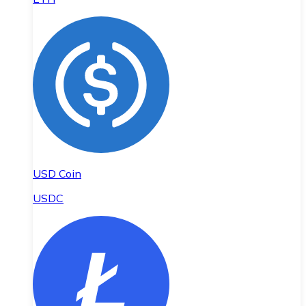
USD Coin
USDC