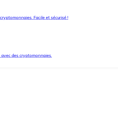
 cryptomonnaies. Facile et sécurisé !
s avec des cryptomonnaies.
ement et en toute sécurité.
e lorsque vous en avez besoin.