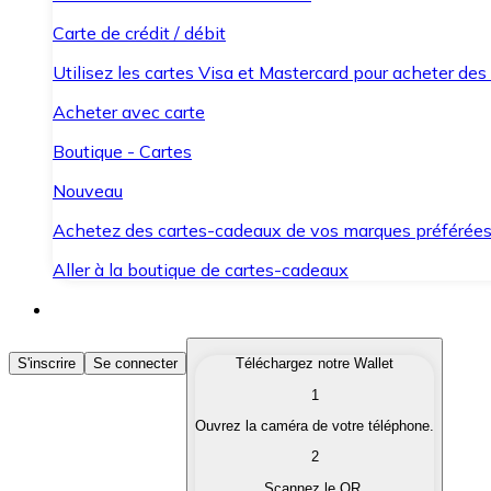
Carte de crédit / débit
Utilisez les cartes Visa et Mastercard pour acheter des
Acheter avec carte
Boutique - Cartes
Nouveau
Achetez des cartes-cadeaux de vos marques préférée
Aller à la boutique de cartes-cadeaux
Acheter des Cryptomonnaies
S'inscrire
Se connecter
Téléchargez notre Wallet
1
Achetez les cryptomonnaies qui vous intéressent rapid
Ouvrez la caméra de votre téléphone.
Vendre des Cryptomonnaies
2
Convertissez vos cryptomonnaies en monnaie fiduciair
Scannez le QR.