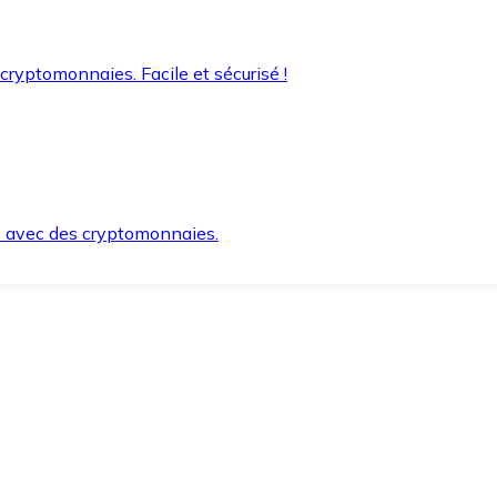
 cryptomonnaies. Facile et sécurisé !
s avec des cryptomonnaies.
ement et en toute sécurité.
e lorsque vous en avez besoin.