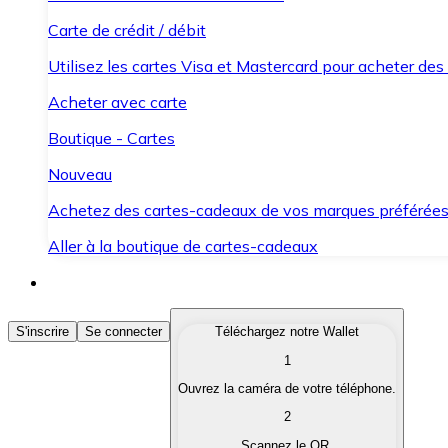
Carte de crédit / débit
Utilisez les cartes Visa et Mastercard pour acheter des
Acheter avec carte
Boutique - Cartes
Nouveau
Achetez des cartes-cadeaux de vos marques préférée
Aller à la boutique de cartes-cadeaux
Acheter des Cryptomonnaies
S'inscrire
Se connecter
Téléchargez notre Wallet
1
Achetez les cryptomonnaies qui vous intéressent rapid
Ouvrez la caméra de votre téléphone.
Vendre des Cryptomonnaies
2
Convertissez vos cryptomonnaies en monnaie fiduciair
Scannez le QR.