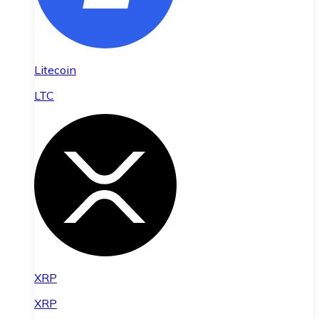
Litecoin
LTC
XRP
XRP