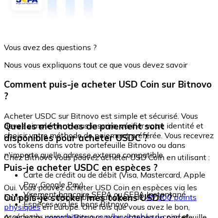
Vous avez des questions ?
Nous vous expliquons tout ce que vous devez savoir
Comment puis-je acheter USD Coin sur Bitnovo
?
Acheter USDC sur Bitnovo est simple et sécurisé. Vous
Quelles méthodes de paiement sont
devez simplement vous inscrire, vérifier votre identité et
choisir votre méthode de paiement préférée. Vous recevrez
disponibles pour acheter USDC ?
vos tokens dans votre portefeuille Bitnovo ou dans
n'importe quelle adresse externe compatible.
Chez Bitnovo vous pouvez acheter USD Coin en utilisant :
Puis-je acheter USDC en espèces ?
Carte de crédit ou de débit (Visa, Mastercard, Apple
Pay, Google Pay)
Oui. Vous pouvez acheter USD Coin en espèces via les
Virement bancaire SEPA ou SEPA Instantané
Où puis-je stocker mes tokens USDC ?
bons Bitnovo, disponibles dans plus de
40 000 points
Espèces via les bons Bitnovo
physiques
en Europe. Une fois que vous avez le bon,
accédez à :
www.bitnovo.com/buy/cash/usd-coin/
et
Avec votre compte Bitnovo, vous obtenez un portefeuille