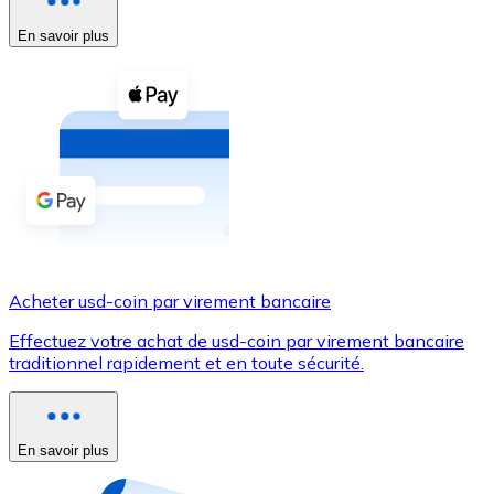
En savoir plus
Voir toutes
Coupons crypto
Achetez des cryptomonnaies en espèces et d'autres m
Acheter avec espèces
Virement SEPA
Ajoutez des fonds à votre compte Bitnovo ou effectuez 
Acheter avec virement bancaire
Acheter usd-coin par virement bancaire
Carte de crédit / débit
Effectuez votre achat de usd-coin par virement bancaire
Utilisez les cartes Visa et Mastercard pour acheter des
traditionnel rapidement et en toute sécurité.
Acheter avec carte
Boutique - Cartes
En savoir plus
Nouveau