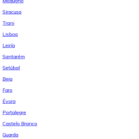
Modugno
Siracusa
Trani
Lisboa
Leiría
Santarém
Setúbal
Beja
Faro
Évora
Portalegre
Castelo Branco
Guarda