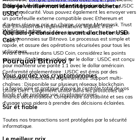
échangez-le rapidement et en toute sécurité.
Dois-je vérifier mon identité pour acheter
intégré où vous pouvez stocker et gérer vos tokens USDC
en toute sécurité. Vous pouvez également les envoyer vers
USDC ?
un portefeuille externe compatible avec Ethereum et
d'autres réseaux pris en charge, comme Metamask, Trust
Oui. En raison des réglementations légales, il est
Wallet ou Ledger.
Que dois-je considérer avant d'acheter USD
obligatoire de vérifier votre identité avant d'acheter des
cryptomonnaies sur Bitnovo. Le processus est simple et
Coin ?
rapide, et assure des opérations sécurisées pour tous les
utilisateurs.
Avant d'investir dans USD Coin, considérez les points
Pourquoi Bitnovo ?
suivants : Stablecoin indexé sur le dollar : USDC est conçu
pour maintenir une parité 1:1 avec le dollar américain.
Conformité réglementaire : USDC est émis par des
Vous gardez vos cryptomonnaies
institutions financières réglementées. Support multi-
chaînes : Disponible sur plusieurs réseaux blockchain.
La façon sûre et pratique d'avoir le contrôle total de vos
Utilité DeFi : Largement utilisé dans les protocoles de
fonds et de protéger vos cryptomonnaies.
finance décentralisée. Comprendre sa stabilité et ses cas
d'usage vous aidera à prendre des décisions éclairées.
Sûr et fiable
Toutes nos transactions sont protégées par la sécurité
informatique.
Le meilleur prix