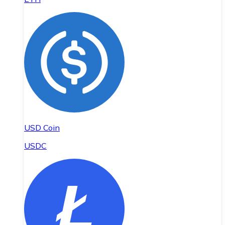
USD Coin
USDC