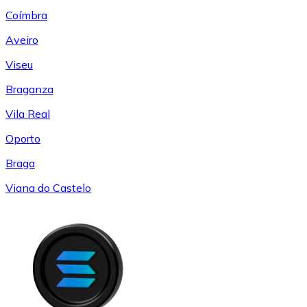
Coímbra
Aveiro
Viseu
Braganza
Vila Real
Oporto
Braga
Viana do Castelo