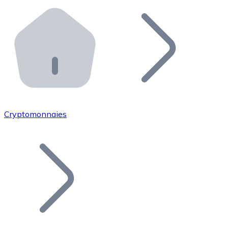
Effectuez des opérations de plus grande envergure. O
Distributeurs automatiques Bitnovo
Intégrez un ATM Bitnovo dans votre entreprise et per
API Bitnovo
Intégrez notre API dans votre écosystème.
Devenir Distributeur
Rejoignez notre réseau de distributeurs et commercialis
Cryptomonnaies
Lister un Token
Ajoutez le token de votre projet à notre service d'acha