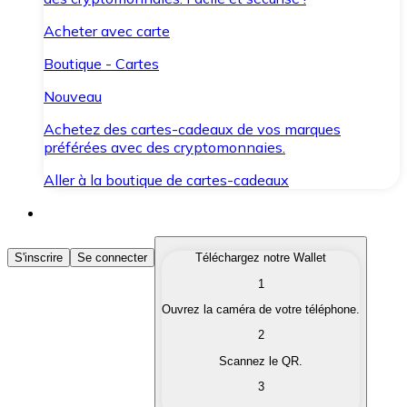
Acheter avec carte
Boutique - Cartes
Nouveau
Achetez des cartes-cadeaux de vos marques
préférées avec des cryptomonnaies.
Aller à la boutique de cartes-cadeaux
Acheter des Cryptomonnaies
S'inscrire
Se connecter
Téléchargez notre Wallet
1
Achetez les cryptomonnaies qui vous intéressent rapid
Ouvrez la caméra de votre téléphone.
Vendre des Cryptomonnaies
2
Convertissez vos cryptomonnaies en monnaie fiduciair
Scannez le QR.
3
Échanger (Swap)