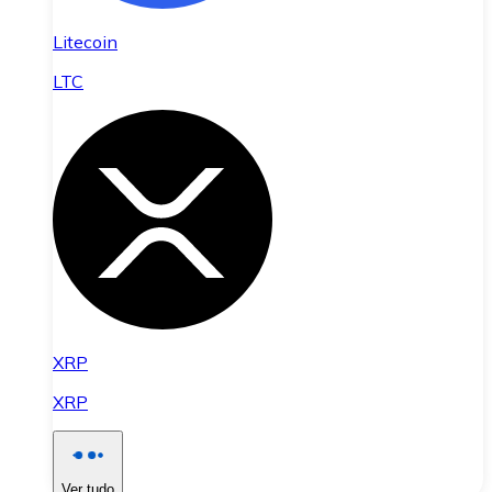
Litecoin
LTC
XRP
XRP
Ver tudo