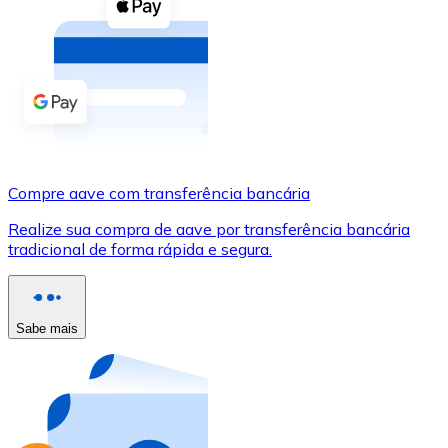
Compre criptomoedas com dinheiro e outros métodos d
Comprar com dinheiro
Transferência SEPA
Adicione fundos à sua conta Bitnovo ou faça compras d
Comprar com transferência bancária
Compre aave com transferência bancária
Cartão de crédito / débito
Realize sua compra de aave por transferência bancária
Use cartões Visa e Mastercard para comprar criptomoed
tradicional de forma rápida e segura.
Comprar com cartão
Loja - Cartões-presente
Sabe mais
Novo
Compre cartões-presente das suas marcas favoritas c
Ir para a loja de cartões-presente