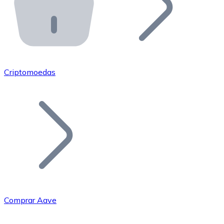
API Bitnovo
Integre nossa API no seu ecossistema.
Tornar-se Revendedor
Junte-se à nossa rede de revendedores e comercialize 
Criptomoedas
Adicionar um Token
Adicione o token do seu projeto ao nosso serviço de c
Comprar Aave