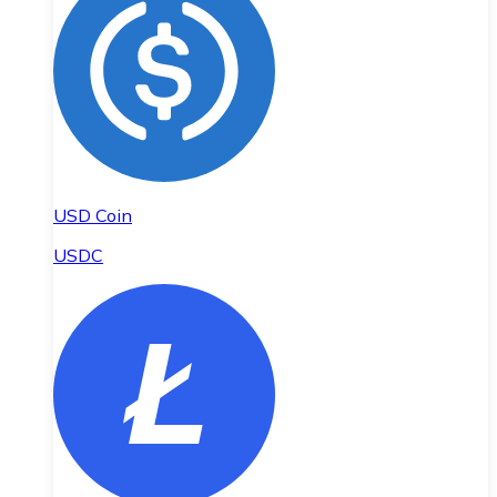
USD Coin
USDC