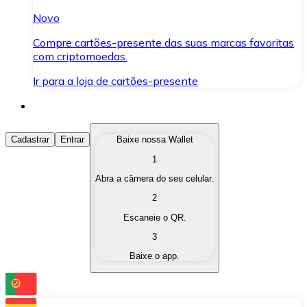
Novo
Compre cartões-presente das suas marcas favoritas
com criptomoedas.
Ir para a loja de cartões-presente
Comprar Criptomoedas
Cadastrar
Entrar
Baixe nossa Wallet
1
Compre as criptomoedas de seu interesse de forma ráp
Abra a câmera do seu celular.
Vender Criptomoedas
2
Converta suas criptomoedas em moeda fiduciária quand
Escaneie o QR.
3
Trocar (Swap)
Baixe o app.
Troque uma criptomoeda por outra instantaneamente,
Carteira Bitnovo