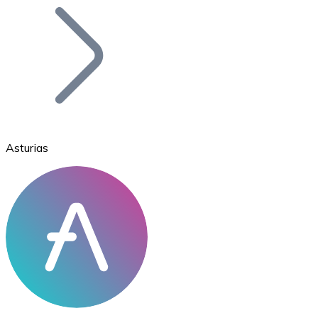
Bitcoin
BTC
Asturias
Ethereum
ETH