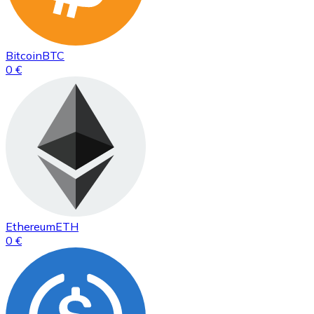
Bitcoin
BTC
0 €
Ethereum
ETH
0 €