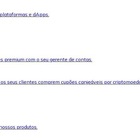
 plataformas e dApps.
s premium com o seu gerente de contas.
 os seus clientes comprem cupões canjeáveis por criptomoed
nossos produtos.