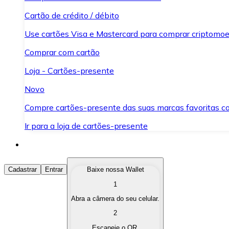
Cartão de crédito / débito
Use cartões Visa e Mastercard para comprar criptomoed
Comprar com cartão
Loja - Cartões-presente
Novo
Compre cartões-presente das suas marcas favoritas c
Ir para a loja de cartões-presente
Comprar Criptomoedas
Cadastrar
Entrar
Baixe nossa Wallet
1
Compre as criptomoedas de seu interesse de forma ráp
Abra a câmera do seu celular.
Vender Criptomoedas
2
Converta suas criptomoedas em moeda fiduciária quand
Escaneie o QR.