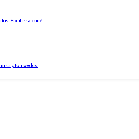
as. Fácil e seguro!
om criptomoedas.
ida e segura.
o precisar.