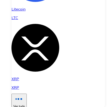
Litecoin
LTC
XRP
XRP
Ver tudo