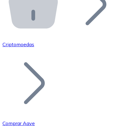
API Bitnovo
Integre nossa API no seu ecossistema.
Tornar-se Revendedor
Junte-se à nossa rede de revendedores e comercialize 
Criptomoedas
Adicionar um Token
Adicione o token do seu projeto ao nosso serviço de c
Comprar Aave