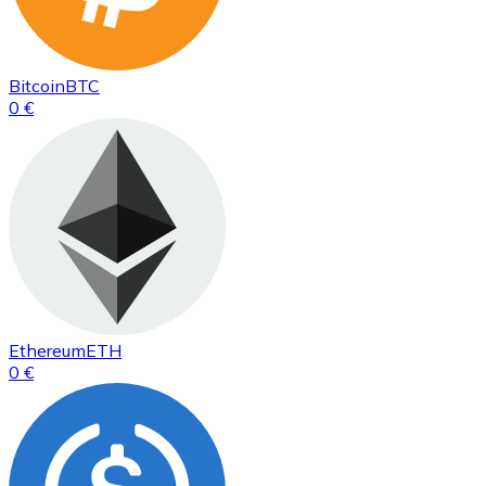
Bitcoin
BTC
0 €
Ethereum
ETH
0 €