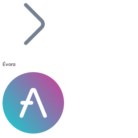
Bitcoin
BTC
Évora
Ethereum
ETH