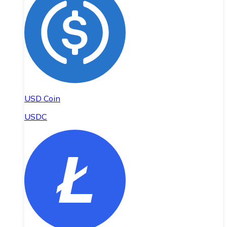
USD Coin
USDC