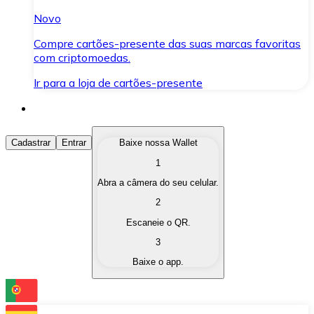
Novo
Compre cartões-presente das suas marcas favoritas
com criptomoedas.
Ir para a loja de cartões-presente
Comprar Criptomoedas
Cadastrar
Entrar
Baixe nossa Wallet
1
Compre as criptomoedas de seu interesse de forma ráp
Abra a câmera do seu celular.
Vender Criptomoedas
2
Converta suas criptomoedas em moeda fiduciária quand
Escaneie o QR.
3
Trocar (Swap)
Baixe o app.
Troque uma criptomoeda por outra instantaneamente,
Carteira Bitnovo