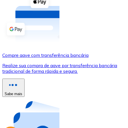
Compre criptomoedas com dinheiro e outros métodos d
Comprar com dinheiro
Transferência SEPA
Adicione fundos à sua conta Bitnovo ou faça compras d
Comprar com transferência bancária
Compre aave com transferência bancária
Cartão de crédito / débito
Realize sua compra de aave por transferência bancária
Use cartões Visa e Mastercard para comprar criptomoed
tradicional de forma rápida e segura.
Comprar com cartão
Loja - Cartões-presente
Sabe mais
Novo
Compre cartões-presente das suas marcas favoritas c
Ir para a loja de cartões-presente