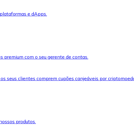
 plataformas e dApps.
s premium com o seu gerente de contas.
 os seus clientes comprem cupões canjeáveis por criptomoed
nossos produtos.