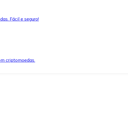
as. Fácil e seguro!
om criptomoedas.
ida e segura.
o precisar.