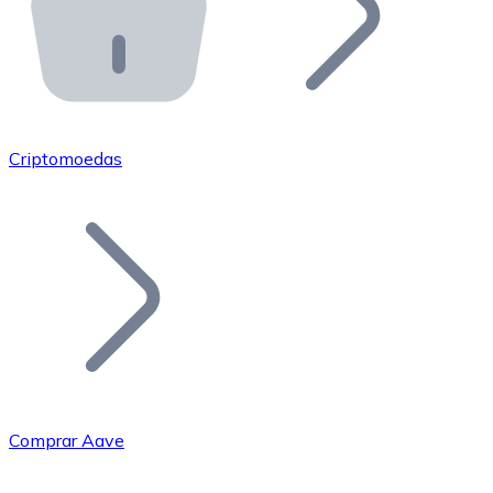
API Bitnovo
Integre nossa API no seu ecossistema.
Tornar-se Revendedor
Junte-se à nossa rede de revendedores e comercialize 
Criptomoedas
Adicionar um Token
Adicione o token do seu projeto ao nosso serviço de c
Comprar Aave