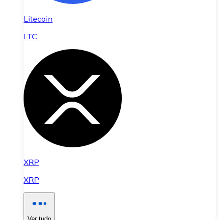
Litecoin
LTC
XRP
XRP
Ver tudo