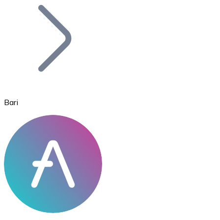
Bitcoin
BTC
Bari
Ethereum
ETH