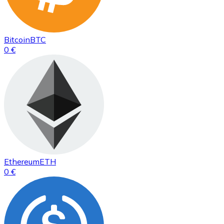
Bitcoin
BTC
0 €
Ethereum
ETH
0 €