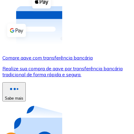
Compre criptomoedas com dinheiro e outros métodos d
Comprar com dinheiro
Transferência SEPA
Adicione fundos à sua conta Bitnovo ou faça compras d
Comprar com transferência bancária
Compre aave com transferência bancária
Cartão de crédito / débito
Realize sua compra de aave por transferência bancária
Use cartões Visa e Mastercard para comprar criptomoed
tradicional de forma rápida e segura.
Comprar com cartão
Loja - Cartões-presente
Sabe mais
Novo
Compre cartões-presente das suas marcas favoritas c
Ir para a loja de cartões-presente