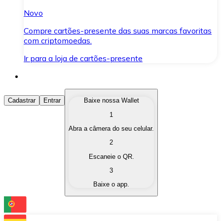
Novo
Compre cartões-presente das suas marcas favoritas
com criptomoedas.
Ir para a loja de cartões-presente
Comprar Criptomoedas
Cadastrar
Entrar
Baixe nossa Wallet
1
Compre as criptomoedas de seu interesse de forma ráp
Abra a câmera do seu celular.
Vender Criptomoedas
2
Converta suas criptomoedas em moeda fiduciária quand
Escaneie o QR.
3
Trocar (Swap)
Baixe o app.
Troque uma criptomoeda por outra instantaneamente,
Carteira Bitnovo