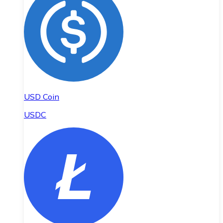
USD Coin
USDC