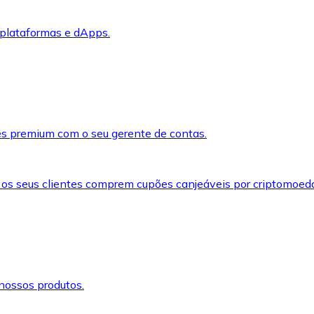
 plataformas e dApps.
s premium com o seu gerente de contas.
 os seus clientes comprem cupões canjeáveis por criptomoed
nossos produtos.