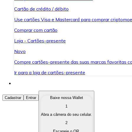
Cartão de crédito / débito
Use cartões Visa e Mastercard para comprar criptomoed
Comprar com cartão
Loja - Cartões-presente
Novo
Compre cartões-presente das suas marcas favoritas c
Ir para a loja de cartões-presente
Comprar Criptomoedas
Cadastrar
Entrar
Baixe nossa Wallet
1
Compre as criptomoedas de seu interesse de forma ráp
Abra a câmera do seu celular.
Vender Criptomoedas
2
Converta suas criptomoedas em moeda fiduciária quand
Escaneie o QR.