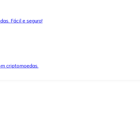
as. Fácil e seguro!
om criptomoedas.
ida e segura.
o precisar.