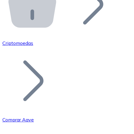
API Bitnovo
Integre nossa API no seu ecossistema.
Tornar-se Revendedor
Junte-se à nossa rede de revendedores e comercialize 
Criptomoedas
Adicionar um Token
Adicione o token do seu projeto ao nosso serviço de c
Comprar Aave