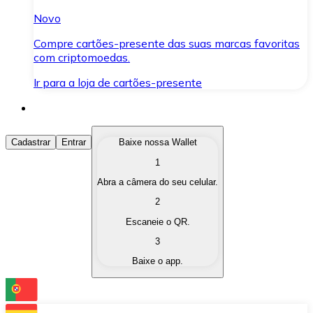
Novo
Compre cartões-presente das suas marcas favoritas
com criptomoedas.
Ir para a loja de cartões-presente
Comprar Criptomoedas
Cadastrar
Entrar
Baixe nossa Wallet
1
Compre as criptomoedas de seu interesse de forma ráp
Abra a câmera do seu celular.
Vender Criptomoedas
2
Converta suas criptomoedas em moeda fiduciária quand
Escaneie o QR.
3
Trocar (Swap)
Baixe o app.
Troque uma criptomoeda por outra instantaneamente,
Carteira Bitnovo