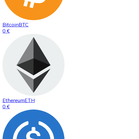
Bitcoin
BTC
0 €
Ethereum
ETH
0 €