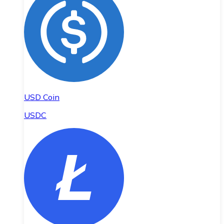
USD Coin
USDC