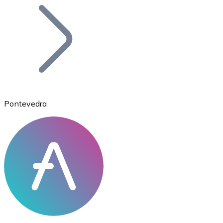
Bitcoin
BTC
Pontevedra
Ethereum
ETH