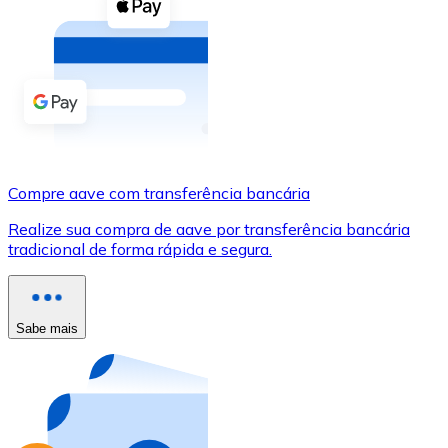
Compre criptomoedas com dinheiro e outros métodos d
Comprar com dinheiro
Transferência SEPA
Adicione fundos à sua conta Bitnovo ou faça compras d
Comprar com transferência bancária
Compre aave com transferência bancária
Cartão de crédito / débito
Realize sua compra de aave por transferência bancária
Use cartões Visa e Mastercard para comprar criptomoed
tradicional de forma rápida e segura.
Comprar com cartão
Loja - Cartões-presente
Sabe mais
Novo
Compre cartões-presente das suas marcas favoritas c
Ir para a loja de cartões-presente