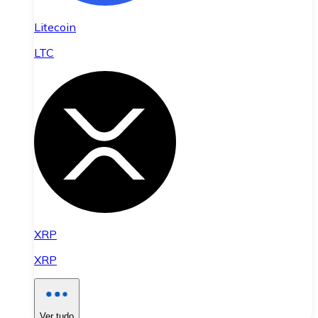
Litecoin
LTC
XRP
XRP
Ver tudo