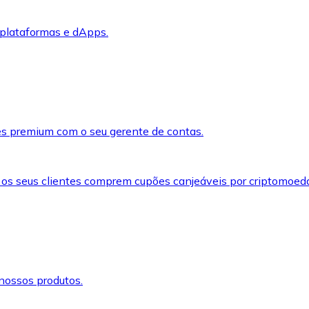
 plataformas e dApps.
s premium com o seu gerente de contas.
 os seus clientes comprem cupões canjeáveis por criptomoed
nossos produtos.