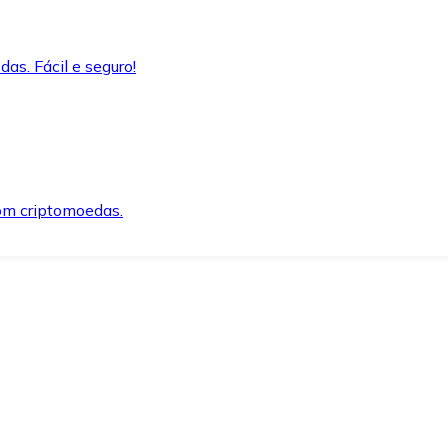
as. Fácil e seguro!
om criptomoedas.
ida e segura.
o precisar.