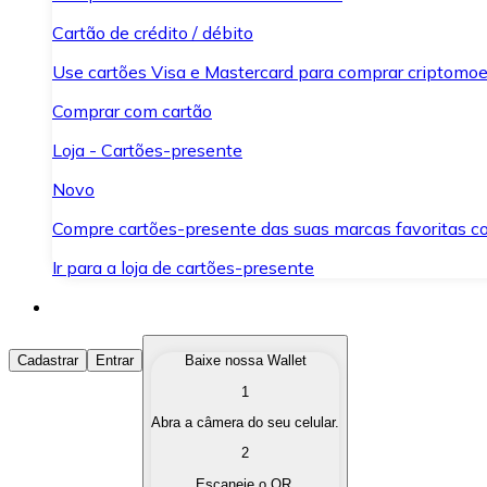
Cartão de crédito / débito
Use cartões Visa e Mastercard para comprar criptomoed
Comprar com cartão
Loja - Cartões-presente
Novo
Compre cartões-presente das suas marcas favoritas c
Ir para a loja de cartões-presente
Comprar Criptomoedas
Cadastrar
Entrar
Baixe nossa Wallet
1
Compre as criptomoedas de seu interesse de forma ráp
Abra a câmera do seu celular.
Vender Criptomoedas
2
Converta suas criptomoedas em moeda fiduciária quand
Escaneie o QR.