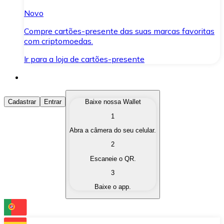
Novo
Compre cartões-presente das suas marcas favoritas
com criptomoedas.
Ir para a loja de cartões-presente
Comprar Criptomoedas
Cadastrar
Entrar
Baixe nossa Wallet
1
Compre as criptomoedas de seu interesse de forma ráp
Abra a câmera do seu celular.
Vender Criptomoedas
2
Converta suas criptomoedas em moeda fiduciária quand
Escaneie o QR.
3
Trocar (Swap)
Baixe o app.
Troque uma criptomoeda por outra instantaneamente,
Carteira Bitnovo