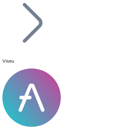
Bitcoin
BTC
Viseu
Ethereum
ETH