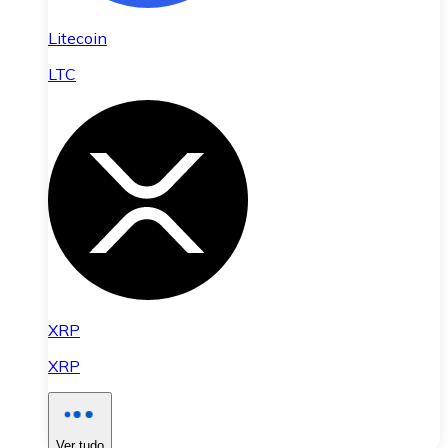
Litecoin
LTC
XRP
XRP
Ver tudo