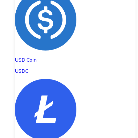
USD Coin
USDC