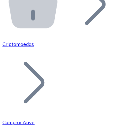
API Bitnovo
Integre nossa API no seu ecossistema.
Tornar-se Revendedor
Junte-se à nossa rede de revendedores e comercialize 
Criptomoedas
Adicionar um Token
Adicione o token do seu projeto ao nosso serviço de c
Comprar Aave