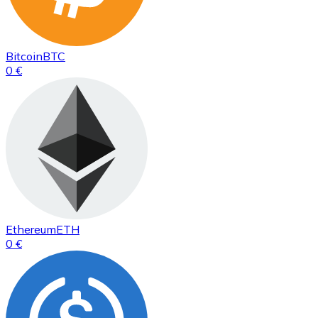
Bitcoin
BTC
0 €
Ethereum
ETH
0 €