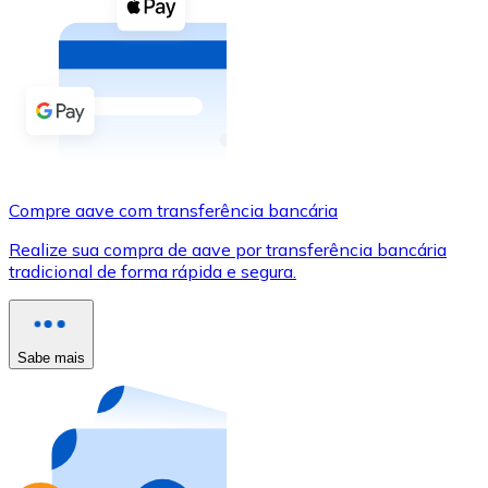
Compre criptomoedas com dinheiro e outros métodos d
Comprar com dinheiro
Transferência SEPA
Adicione fundos à sua conta Bitnovo ou faça compras d
Comprar com transferência bancária
Compre aave com transferência bancária
Cartão de crédito / débito
Realize sua compra de aave por transferência bancária
Use cartões Visa e Mastercard para comprar criptomoed
tradicional de forma rápida e segura.
Comprar com cartão
Loja - Cartões-presente
Sabe mais
Novo
Compre cartões-presente das suas marcas favoritas c
Ir para a loja de cartões-presente