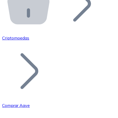
API Bitnovo
Integre nossa API no seu ecossistema.
Tornar-se Revendedor
Junte-se à nossa rede de revendedores e comercialize 
Criptomoedas
Adicionar um Token
Adicione o token do seu projeto ao nosso serviço de c
Comprar Aave