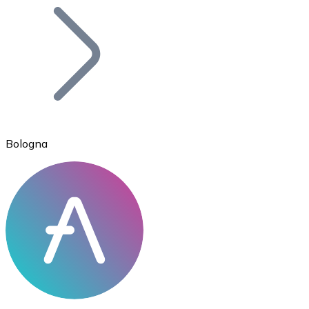
Bitcoin
BTC
Bologna
Ethereum
ETH