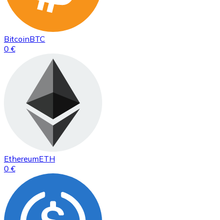
Bitcoin
BTC
0 €
Ethereum
ETH
0 €