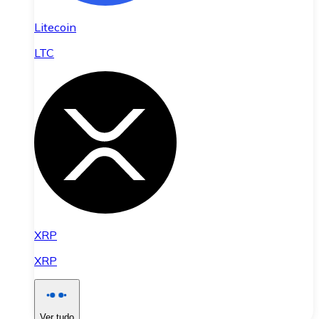
Litecoin
LTC
XRP
XRP
Ver tudo