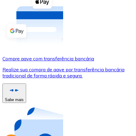
Compre criptomoedas com dinheiro e outros métodos d
Comprar com dinheiro
Transferência SEPA
Adicione fundos à sua conta Bitnovo ou faça compras d
Comprar com transferência bancária
Compre aave com transferência bancária
Cartão de crédito / débito
Realize sua compra de aave por transferência bancária
Use cartões Visa e Mastercard para comprar criptomoed
tradicional de forma rápida e segura.
Comprar com cartão
Loja - Cartões-presente
Sabe mais
Novo
Compre cartões-presente das suas marcas favoritas c
Ir para a loja de cartões-presente