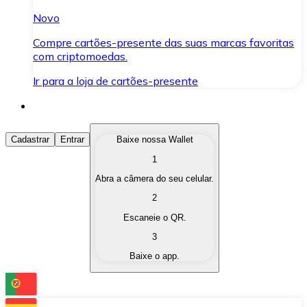
Novo
Compre cartões-presente das suas marcas favoritas
com criptomoedas.
Ir para a loja de cartões-presente
Comprar Criptomoedas
Cadastrar
Entrar
Baixe nossa Wallet
1
Compre as criptomoedas de seu interesse de forma ráp
Abra a câmera do seu celular.
Vender Criptomoedas
2
Converta suas criptomoedas em moeda fiduciária quand
Escaneie o QR.
3
Trocar (Swap)
Baixe o app.
Troque uma criptomoeda por outra instantaneamente,
Carteira Bitnovo