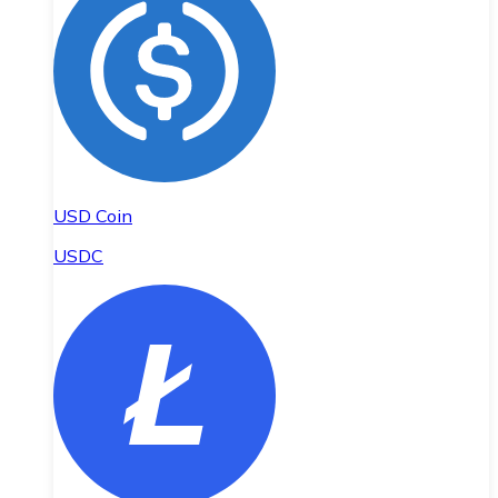
USD Coin
USDC