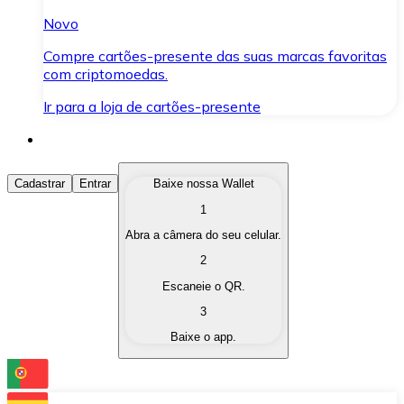
Novo
Compre cartões-presente das suas marcas favoritas
com criptomoedas.
Ir para a loja de cartões-presente
Comprar Criptomoedas
Cadastrar
Entrar
Baixe nossa Wallet
1
Compre as criptomoedas de seu interesse de forma ráp
Abra a câmera do seu celular.
Vender Criptomoedas
2
Converta suas criptomoedas em moeda fiduciária quand
Escaneie o QR.
3
Trocar (Swap)
Baixe o app.
Troque uma criptomoeda por outra instantaneamente,
Carteira Bitnovo