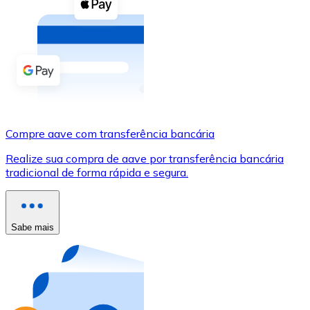
Compre criptomoedas com dinheiro e outros métodos d
Comprar com dinheiro
Transferência SEPA
Adicione fundos à sua conta Bitnovo ou faça compras d
Comprar com transferência bancária
Compre aave com transferência bancária
Cartão de crédito / débito
Realize sua compra de aave por transferência bancária
Use cartões Visa e Mastercard para comprar criptomoed
tradicional de forma rápida e segura.
Comprar com cartão
Loja - Cartões-presente
Sabe mais
Novo
Compre cartões-presente das suas marcas favoritas c
Ir para a loja de cartões-presente