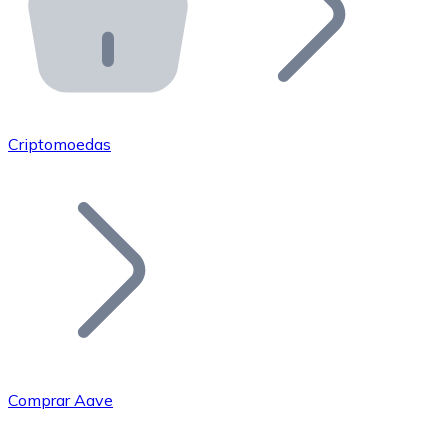
API Bitnovo
Integre nossa API no seu ecossistema.
Tornar-se Revendedor
Junte-se à nossa rede de revendedores e comercialize 
Criptomoedas
Adicionar um Token
Adicione o token do seu projeto ao nosso serviço de c
Comprar Aave