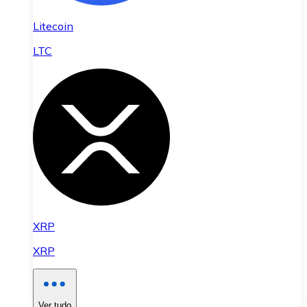
Litecoin
LTC
XRP
XRP
Ver tudo