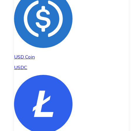
USD Coin
USDC