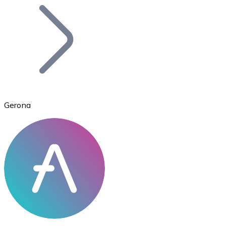
Bitcoin
BTC
Gerona
Ethereum
ETH