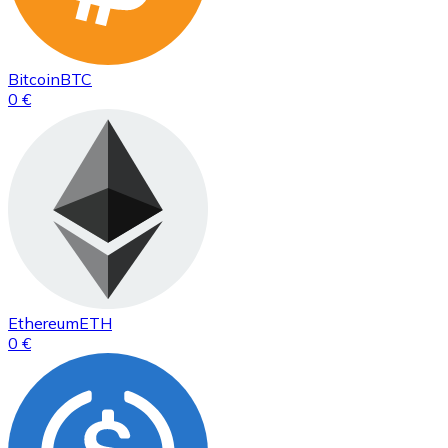
Bitcoin
BTC
0 €
Ethereum
ETH
0 €